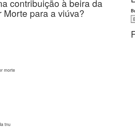
 contribuição à beira da
 Morte para a viúva?
B
or morte
da tnu