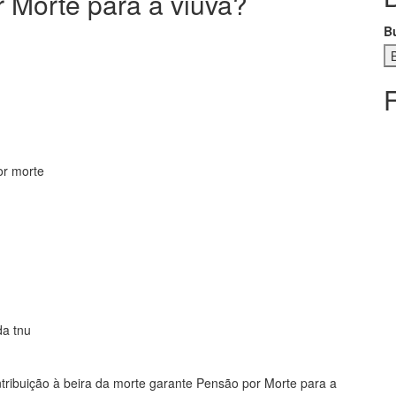
 Morte para a viúva?
B
or morte
da tnu
ribuição à beira da morte garante Pensão por Morte para a