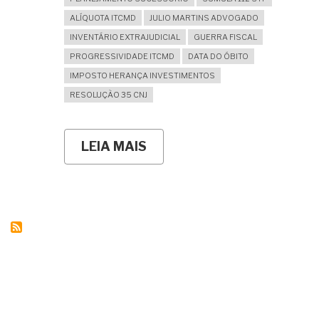
ALÍQUOTA ITCMD
JULIO MARTINS ADVOGADO
INVENTÁRIO EXTRAJUDICIAL
GUERRA FISCAL
PROGRESSIVIDADE ITCMD
DATA DO ÓBITO
IMPOSTO HERANÇA INVESTIMENTOS
RESOLUÇÃO 35 CNJ
LEIA MAIS
SOBRE
ITCMD
SOBRE
DINHEIRO
E
INVESTIMENTOS:
PARA
QUAL
ESTADO
DEVEMOS
RECOLHER
O
IMPOSTO?