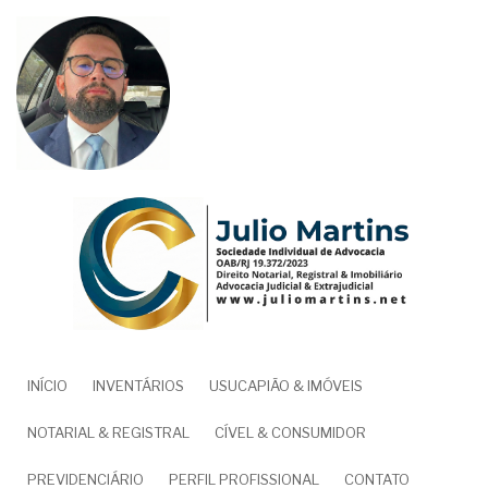
Pular
para
o
conteúdo
principal
NAVEGAÇÃO
INÍCIO
INVENTÁRIOS
USUCAPIÃO & IMÓVEIS
PRINCIPAL
NOTARIAL & REGISTRAL
CÍVEL & CONSUMIDOR
PREVIDENCIÁRIO
PERFIL PROFISSIONAL
CONTATO