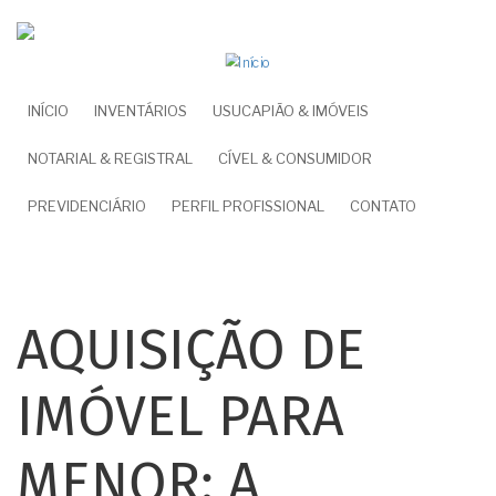
Pular
para
o
conteúdo
NAVEGAÇÃO
INÍCIO
INVENTÁRIOS
USUCAPIÃO & IMÓVEIS
principal
PRINCIPAL
NOTARIAL & REGISTRAL
CÍVEL & CONSUMIDOR
PREVIDENCIÁRIO
PERFIL PROFISSIONAL
CONTATO
AQUISIÇÃO DE
IMÓVEL PARA
MENOR: A