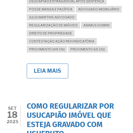
USUCAPIÃO EXTRAJUDICIAL APÓS SENTENÇA
POSSE MANSA E PACÍFICA
ADVOGADO IMOBILIÁRIO
JULIO MARTINS ADVOGADO
REGULARIZAÇÃO DE IMÓVEIS
ANIMUS DOMINI
DIREITO DE PROPRIEDADE
CONTESTAÇÃO AÇÃO REIVINDICATÓRIA
PROVIMENTO 149 CNJ
PROVIMENTO 65 CNJ.
LEIA MAIS
SOBRE
USUCAPIÃO
EM
DEFESA
NA
AÇÃO
REIVINDICATÓRIA:
COMO REGULARIZAR POR
COMO
SET
18
REGISTRAR
USUCAPIÃO IMÓVEL QUE
O
2025
ESTEJA GRAVADO COM
IMÓVEL
APÓS