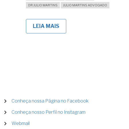
DR JULIO MARTINS
JULIO MARTINS ADVOGADO
LEIA MAIS
SOBRE
USUCAPIÃO
EXTRAJUDICIAL:
O
GUIA
COMPLETO
PARA
REGULARIZAR
SEU
IMÓVEL
EM
CARTÓRIO
MENU
Conheça nossa Página no Facebook
DE
Conheça nosso Perfil no Instagram
CONTA
DE
Webmail