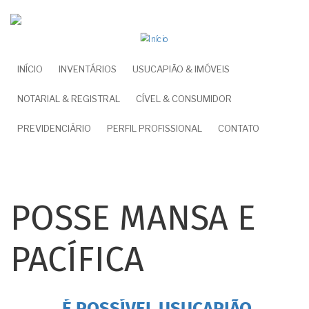
Pular
para
o
conteúdo
NAVEGAÇÃO
INÍCIO
INVENTÁRIOS
USUCAPIÃO & IMÓVEIS
principal
PRINCIPAL
NOTARIAL & REGISTRAL
CÍVEL & CONSUMIDOR
PREVIDENCIÁRIO
PERFIL PROFISSIONAL
CONTATO
POSSE MANSA E
PACÍFICA