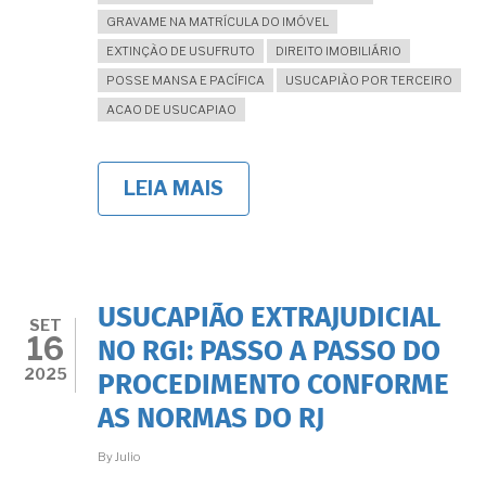
GRAVAME NA MATRÍCULA DO IMÓVEL
EXTINÇÃO DE USUFRUTO
DIREITO IMOBILIÁRIO
POSSE MANSA E PACÍFICA
USUCAPIÃO POR TERCEIRO
ACAO DE USUCAPIAO
LEIA MAIS
SOBRE
COMO
REGULARIZAR
POR
USUCAPIÃO
IMÓVEL
QUE
USUCAPIÃO EXTRAJUDICIAL
ESTEJA
SET
16
GRAVADO
NO RGI: PASSO A PASSO DO
COM
2025
PROCEDIMENTO CONFORME
USUFRUTO.
AS NORMAS DO RJ
By
Julio