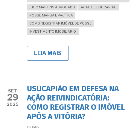
JULIO MARTINS ADVOGADO
ACAO DE USUCAPIAO
POSSE MANSA E PACÍFICA
COMO REGISTRAR IMÓVEL DE POSSE
INVESTIMENTO IMOBILIÁRIO.
LEIA MAIS
SOBRE
COMPRAR
UM
IMÓVEL
DE
"POSSE":
OPORTUNIDADE
USUCAPIÃO EM DEFESA NA
DE
SET
29
OURO
AÇÃO REIVINDICATÓRIA:
OU
2025
COMO REGISTRAR O IMÓVEL
FONTE
DE
APÓS A VITÓRIA?
PROBLEMAS
SEM
By
Julio
SOLUÇÃO?