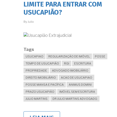
COMO
LIMITE PARA ENTRAR COM
CESSIONÁRIO
DE
USUCAPIÃO?
DIREITOS
POSSO
By
Julio
REQUERER
USUCAPIÃO?
Tags
USUCAPIAO
REGULARIZAÇÃO DE IMÓVEL
POSSE
TEMPO DE USUCAPIÃO
RGI
ESCRITURA
PROPRIEDADE
ADVOGADO IMOBILIÁRIO
DIREITO IMOBILIÁRIO
ACAO DE USUCAPIAO
POSSE MANSA E PACÍFICA
ANIMUS DOMINI
PRAZO USUCAPIÃO
IMÓVEL SEM ESCRITURA
JULIO MARTINS
DR JULIO MARTINS ADVOGADO.