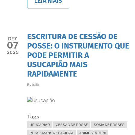
LEIA MAIS
SOBRE
MORO
HÁ
30
ANOS
NO
IMÓVEL
ESCRITURA DE CESSÃO DE
E
DEZ
07
NÃO
POSSE: O INSTRUMENTO QUE
TENHO
2025
PODE PERMITIR A
NADA
EM
USUCAPIÃO MAIS
MEU
NOME.
RAPIDAMENTE
HÁ
UM
By
Julio
PRAZO
LIMITE
PARA
ENTRAR
COM
USUCAPIÃO?
Tags
USUCAPIAO
CESSÃO DE POSSE
SOMA DE POSSES
POSSE MANSA E PACÍFICA
ANIMUS DOMINI