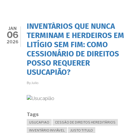
POSSÍVEL
REGULARIZAR
IMÓVEIS
DA
CDHU
INVENTÁRIOS QUE NUNCA
ATRAVÉS
JAN
06
DA
TERMINAM E HERDEIROS EM
USUCAPIÃO?
2026
LITÍGIO SEM FIM: COMO
O
QUE
CESSIONÁRIO DE DIREITOS
DIZ
A
POSSO REQUERER
JURISPRUDÊNCIA?
USUCAPIÃO?
By
Julio
Tags
USUCAPIAO
CESSÃO DE DIREITOS HEREDITÁRIOS
INVENTÁRIO INVIÁVEL
JUSTO TITULO