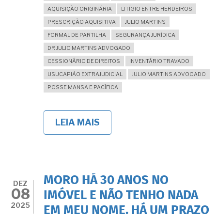
AQUISIÇÃO ORIGINÁRIA
LITÍGIO ENTRE HERDEIROS
PRESCRIÇÃO AQUISITIVA
JULIO MARTINS
FORMAL DE PARTILHA
SEGURANÇA JURÍDICA
DR JULIO MARTINS ADVOGADO
CESSIONÁRIO DE DIREITOS
INVENTÁRIO TRAVADO
USUCAPIÃO EXTRAJUDICIAL
JULIO MARTINS ADVOGADO
POSSE MANSA E PACÍFICA
LEIA MAIS
SOBRE
INVENTÁRIOS
QUE
NUNCA
TERMINAM
E
HERDEIROS
MORO HÁ 30 ANOS NO
EM
DEZ
08
LITÍGIO
IMÓVEL E NÃO TENHO NADA
SEM
2025
EM MEU NOME. HÁ UM PRAZO
FIM: