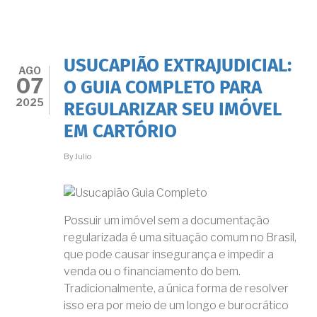
EXTRAJUDICIAL
NO
RGI:
PASSO
A
USUCAPIÃO EXTRAJUDICIAL:
PASSO
AGO
07
DO
O GUIA COMPLETO PARA
PROCEDIMENTO
2025
REGULARIZAR SEU IMÓVEL
CONFORME
AS
EM CARTÓRIO
NORMAS
DO
By
Julio
RJ
Possuir um imóvel sem a documentação
regularizada é uma situação comum no Brasil,
que pode causar insegurança e impedir a
venda ou o financiamento do bem.
Tradicionalmente, a única forma de resolver
isso era por meio de um longo e burocrático