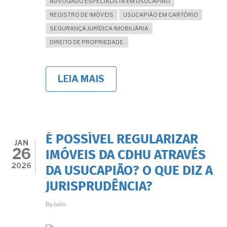
ADVOGADO ESPECIALISTA EM USUCAPIÃO
REGISTRO DE IMÓVEIS
USUCAPIÃO EM CARTÓRIO
SEGURANÇA JURÍDICA IMOBILIÁRIA
DIREITO DE PROPRIEDADE.
LEIA MAIS
SOBRE
É
POSSÍVEL
USUCAPIÃO
EXTRAJUDICIAL
MESMO
EM
É POSSÍVEL REGULARIZAR
IMÓVEL
JAN
26
LOCALIZADO
IMÓVEIS DA CDHU ATRAVÉS
EM
2026
DA USUCAPIÃO? O QUE DIZ A
LOTEAMENTO
CLANDESTINO?
JURISPRUDÊNCIA?
By
Julio