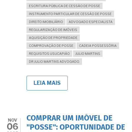
ESCRITURA PÚBLICA DE CESSÃO DE POSSE
INSTRUMENTO PARTICULAR DE CESSÃO DE POSSE
DIREITO IMOBILIÁRIO
ADVOGADO ESPECIALISTA
REGULARIZAÇÃO DE IMÓVEIS
AQUISIÇÃO DE PROPRIEDADE
COMPROVAÇÃO DE POSSE
CADEIA POSSESSÓRIA
REQUISITOS USUCAPIÃO
JULIO MARTINS
DR JULIO MARTINS ADVOGADO.
LEIA MAIS
SOBRE
ESCRITURA
DE
CESSÃO
DE
POSSE:
O
COMPRAR UM IMÓVEL DE
INSTRUMENTO
NOV
06
QUE
"POSSE": OPORTUNIDADE DE
PODE