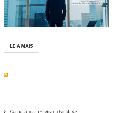
LEIA MAIS
SOBRE
VALORES
APROXIMADOS
PARA
INVENTÁRIO
EXTRAJUDICIAL
-
RJ
(TABELA
2026)
MENU
Conheça nossa Página no Facebook