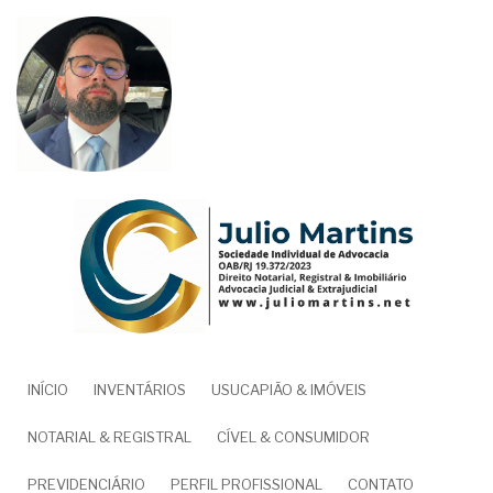
Pular
para
o
conteúdo
principal
NAVEGAÇÃO
INÍCIO
INVENTÁRIOS
USUCAPIÃO & IMÓVEIS
PRINCIPAL
NOTARIAL & REGISTRAL
CÍVEL & CONSUMIDOR
PREVIDENCIÁRIO
PERFIL PROFISSIONAL
CONTATO