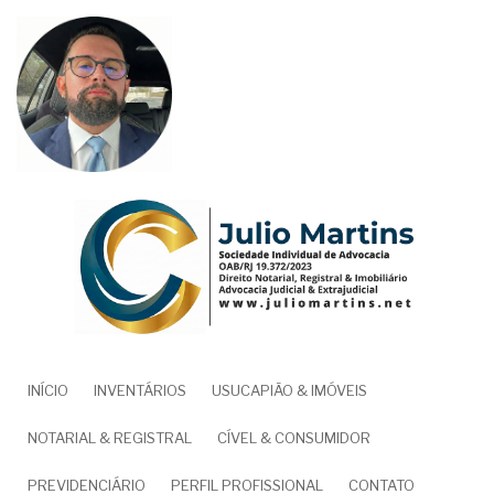
Pular
para
o
conteúdo
principal
NAVEGAÇÃO
INÍCIO
INVENTÁRIOS
USUCAPIÃO & IMÓVEIS
PRINCIPAL
NOTARIAL & REGISTRAL
CÍVEL & CONSUMIDOR
PREVIDENCIÁRIO
PERFIL PROFISSIONAL
CONTATO