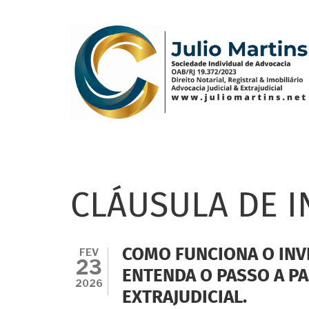
Pular
para
o
conteúdo
principal
CLÁUSULA DE I
FEV
COMO FUNCIONA O INV
23
ENTENDA O PASSO A PAS
2026
EXTRAJUDICIAL.