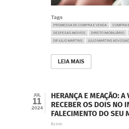
Tags
PROMESSA DE COMPRA E VENDA
COMPRA E
DESPESAS IMOVEIS
DIREITO IMOBILIÁRIO
DR JULIO MARTINS
JULIO MARTINS ADVOGA
LEIA MAIS
SOBRE
AINDA
FAZ
SENTIDO
UTILIZAR
A
"PROMESSA
JUL
HERANÇA E MEAÇÃO: A 
DE
11
COMPRA
RECEBER OS DOIS NO 
E
2024
FALECIMENTO DO SEU 
VENDA"
NA
COMPRA
By
Julio
E