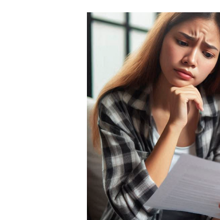
NO
INVENTÁRIO
EM
VIRTUDE
DO
FALECIMENTO
DO
SEU
MARIDO?