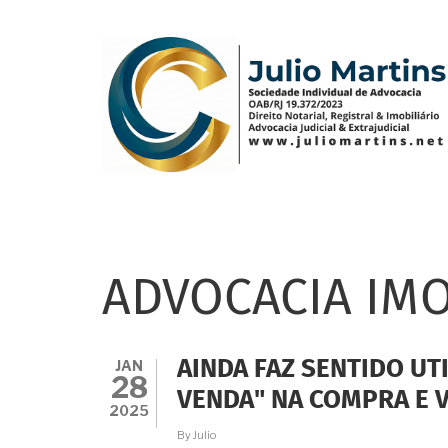
Pular
para
o
conteúdo
principal
ADVOCACIA IMO
JAN
AINDA FAZ SENTIDO UT
28
VENDA" NA COMPRA E 
2025
By
Julio