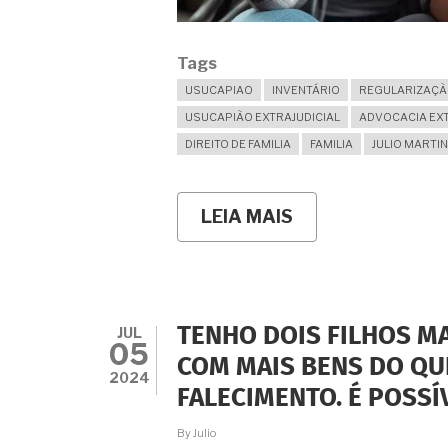
Tags
USUCAPIAO
INVENTÁRIO
REGULARIZAÇÃO
USUCAPIÃO EXTRAJUDICIAL
ADVOCACIA EXT
DIREITO DE FAMILIA
FAMILIA
JULIO MARTI
LEIA MAIS
SOBRE
É
POSSÍVEL
REGULARIZAR
POR
USUCAPIÃO
EXTRAJUDICIAL
JUL
TENHO DOIS FILHOS M
IMÓVEIS
05
CUJO
COM MAIS BENS DO QU
INVENTÁRIO
2024
FALECIMENTO. É POSSÍ
NEM
MESMO
FOI
By
Julio