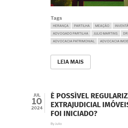
Tags
HERANÇA
PARTILHA
MEAÇÃO
INVENT
ADVOGADO PARTILHA
JULIO MARTINS
DR
ADVOCACIA PATRIMONIAL
ADVOCACIA IMOB
LEIA MAIS
SOBRE
HERANÇA
E
MEAÇÃO:
A
VIÚVA
AINDA
JUL
É POSSÍVEL REGULARI
TEM
10
DIREITO
EXTRAJUDICIAL IMÓVE
A
2024
FOI INICIADO?
RECEBER
OS
DOIS
By
Julio