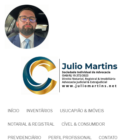
Pular
para
o
conteúdo
principal
NAVEGAÇÃO
INÍCIO
INVENTÁRIOS
USUCAPIÃO & IMÓVEIS
PRINCIPAL
NOTARIAL & REGISTRAL
CÍVEL & CONSUMIDOR
PREVIDENCIÁRIO
PERFIL PROFISSIONAL
CONTATO