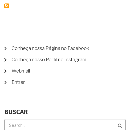
PROCEDER?
É
POSSÍVEL
RESOLVER
PELA
VIA
EXTRAJUDICIAL?
MENU
Conheça nossa Página no Facebook
DE
Conheça nosso Perfil no Instagram
CONTA
DE
Webmail
USUÁRIO
Entrar
BUSCAR
Buscar