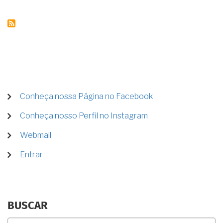
FINANCIADO:
COMO
PROCEDER?
É
POSSÍVEL
RESOLVER
PELA
VIA
EXTRAJUDICIAL?
MENU
Conheça nossa Página no Facebook
DE
Conheça nosso Perfil no Instagram
CONTA
DE
Webmail
USUÁRIO
Entrar
BUSCAR
Buscar