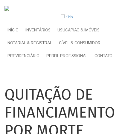
Pular
para
o
conteúdo
NAVEGAÇÃO
INÍCIO
INVENTÁRIOS
USUCAPIÃO & IMÓVEIS
principal
PRINCIPAL
NOTARIAL & REGISTRAL
CÍVEL & CONSUMIDOR
PREVIDENCIÁRIO
PERFIL PROFISSIONAL
CONTATO
QUITAÇÃO DE
FINANCIAMENTO
POR MORTE