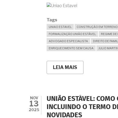
Tags
UNIAO ESTAVEL
CONSTRUÇÃO EM TERRENO 
FORMALIZAÇÃO UNIÃO ESTÁVEL
REGIME DE
ADVOGADO ESPECIALISTA
DIREITO DE FAMIL
ENRIQUECIMENTO SEM CAUSA
JULIO MARTI
LEIA MAIS
SOBRE
VIVÍAMOS
EM
UNIÃO
ESTÁVEL
E
NOSSA
NOV
UNIÃO ESTÁVEL: COMO
CASA
13
FOI
INCLUINDO O TERMO D
CONSTRUÍDA
2025
NOVIDADES
NO