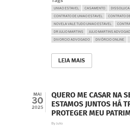
Tags
UNIAO ESTAVEL
CASAMENTO
DISSOLUCA
CONTRATO DE UNIAO ESTAVEL
CONTRATO D
NOVELA VALE TUDO UNIAO ESTAVEL
CONTRA
DR JULIO MARTINS
JULIO MARTINS ADVOGA
DIVORCIO ADVOGADO
DIVÓRCIO ONLINE
LEIA MAIS
SOBRE
A
DISSOLUÇÃO
DA
UNIÃO
ESTÁVEL:
ENTRE
MAI
QUERO ME CASAR NA S
A
30
FICÇÃO
ESTAMOS JUNTOS HÁ T
DA
2025
PROTEGER MEU PATRI
TV
E
A
By
Julio
REALIDADE