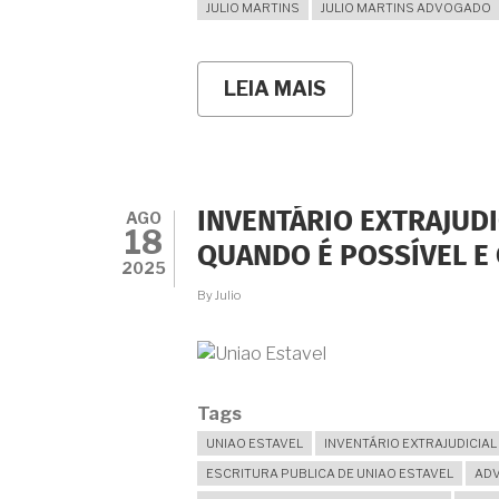
JULIO MARTINS
JULIO MARTINS ADVOGADO
LEIA MAIS
SOBRE
A
COMPROVAÇÃO
DA
UNIÃO
ESTÁVEL
PARA
AGO
INVENTÁRIO EXTRAJUDI
FINS
18
DE
QUANDO É POSSÍVEL E
PENSÃO
2025
POR
By
Julio
MORTE:
DA
VIA
ADMINISTRATIV
À
TUTELA
Tags
JUDICIAL
UNIAO ESTAVEL
INVENTÁRIO EXTRAJUDICIAL
ESCRITURA PUBLICA DE UNIAO ESTAVEL
ADV