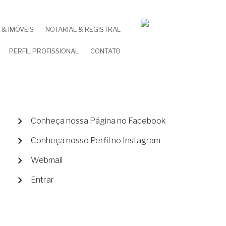
& IMÓVEIS
NOTARIAL & REGISTRAL
PERFIL PROFISSIONAL
CONTATO
MENU
Conheça nossa Página no Facebook
DE
Conheça nosso Perfil no Instagram
CONTA
DE
Webmail
USUÁRIO
Entrar