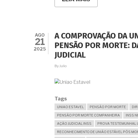
INVENTÁRIO
DECORRENTE
DE
UNIÃO
ESTÁVEL:
POSSO
AGO
A COMPROVAÇÃO DA UNI
FAZER
21
EM
PENSÃO POR MORTE: DA
CARTÓRIO
2025
JUDICIAL
SE
A
COMPANHEIRA
By
Julio
É
A
ÚNICA
HERDEIRA?
Tags
UNIAO ESTAVEL
PENSÃO POR MORTE
DIR
PENSÃO POR MORTE COMPANHEIRA
INSS 
AÇÃO JUDICIAL INSS
PROVA TESTEMUNHAL U
RECONHECIMENTO DE UNIÃO ESTÁVEL PÓS MO