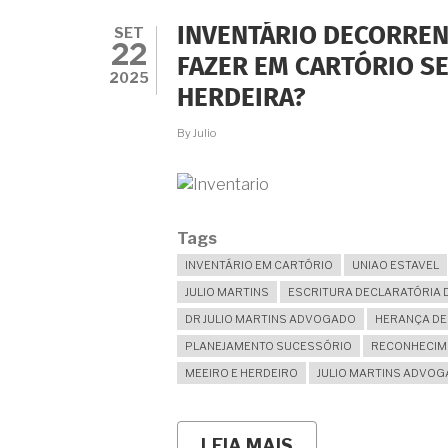
E
FORMALIZAR,
SET
INVENTÁRIO DECORREN
INCLUINDO
22
O
FAZER EM CARTÓRIO SE
TERMO
2025
HERDEIRA?
DECLARATÓRIO
NO
RCPN
By
Julio
E
SUAS
NOVIDADES
Tags
INVENTÁRIO EM CARTÓRIO
UNIAO ESTAVEL
JULIO MARTINS
ESCRITURA DECLARATÓRIA D
DR JULIO MARTINS ADVOGADO
HERANÇA DE
PLANEJAMENTO SUCESSÓRIO
RECONHECIME
MEEIRO E HERDEIRO
JULIO MARTINS ADVO
LEIA MAIS
SOBRE