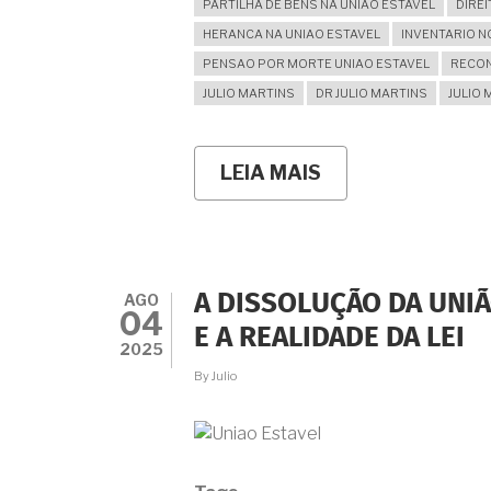
PARTILHA DE BENS NA UNIAO ESTAVEL
DIRE
HERANCA NA UNIAO ESTAVEL
INVENTARIO N
PENSAO POR MORTE UNIAO ESTAVEL
RECON
JULIO MARTINS
DR JULIO MARTINS
JULIO
LEIA MAIS
SOBRE
INVENTÁRIO
EXTRAJUDICIAL
ENVOLVENDO
UNIÃO
ESTÁVEL:
QUANDO
AGO
A DISSOLUÇÃO DA UNIÃ
É
04
POSSÍVEL
E A REALIDADE DA LEI
E
2025
COMO
By
Julio
GARANTIR
SEUS
DIREITOS