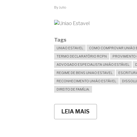
TERRENO
DA
By
Julio
MÃE
DELE.
COM
O
TÉRMINO
Tags
TEREI
DIREITO
UNIAO ESTAVEL
COMO COMPROVAR UNIÃO 
NA
CASA?
TERMO DECLARATÓRIO RCPN
PROVIMENTO C
ADVOGADO ESPECIALISTA UNIÃO ESTÁVEL
REGIME DE BENS UNIAO ESTAVEL
ESCRITURA
RECONHECIMENTO UNIÃO ESTÁVEL
DISSOLU
DIREITO DE FAMÍLIA.
LEIA MAIS
SOBRE
UNIÃO
ESTÁVEL:
COMO
COMPROVAR