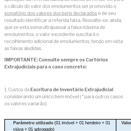
o cálculo do valor dos emolumentos ser promovido o
somatório dos valores dos bens declarados
e de seu
resultado identificar a referida faixa. Ressalte-se, ainda,
que se esta soma ultrapassar a faixa máxima de
emolumentos, o valor excedente suscitará o
recolhimento adicional de emolumentos, tendo em vista
as faixas aludidas.
IMPORTANTE: Consulte sempre os Cartórios
Extrajudiciais para o caso concreto:
1. Custos da
Escritura de Inventário Extrajudicial
considerando um único bem imóvel ( * para outros casos
os valores variarão):
Parâmetro utilizado
(01 imóvel + 01 herdeiro + 01
Valo
viúva + 01 advogado)