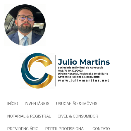
Pular
para
o
conteúdo
principal
NAVEGAÇÃO
INÍCIO
INVENTÁRIOS
USUCAPIÃO & IMÓVEIS
PRINCIPAL
NOTARIAL & REGISTRAL
CÍVEL & CONSUMIDOR
PREVIDENCIÁRIO
PERFIL PROFISSIONAL
CONTATO