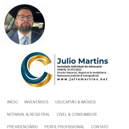
Pular
para
o
conteúdo
principal
NAVEGAÇÃO
INÍCIO
INVENTÁRIOS
USUCAPIÃO & IMÓVEIS
PRINCIPAL
NOTARIAL & REGISTRAL
CÍVEL & CONSUMIDOR
PREVIDENCIÁRIO
PERFIL PROFISSIONAL
CONTATO