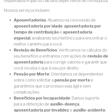
respeitados e que os cálculos sejam feitos de forma justa.
Nossos serviços incluem:
Aposentadorias
: Atuamos na concessão de
aposentadoria por idade
,
aposentadoria por
tempo de contribuição
e
aposentadoria
especial
, analisando seu histórico para encontrar o
melhor caminho para você.
Revisão de Benefícios
: Verificamos os cálculos do
seu benefício e entramos com ações de
revisão de
aposentadoria
para corrigir valores e garantir que
você receba o que é seu por direito.
Pensão por Morte
: Orientamos os dependentes
sobre como solicitar a
pensão por morte
e
garantimos que o processo seja ágil e sem
complicações.
Benefícios por Incapacidade
: Damos suporte
para a obtenção de
auxílio-doença
,
aposentadoria por invalidez
e
auxílio-acidente
,