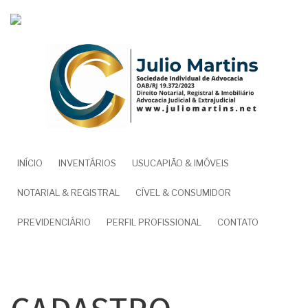
Pular
para
o
conteúdo
principal
NAVEGAÇÃO
INÍCIO
INVENTÁRIOS
USUCAPIÃO & IMÓVEIS
PRINCIPAL
NOTARIAL & REGISTRAL
CÍVEL & CONSUMIDOR
PREVIDENCIÁRIO
PERFIL PROFISSIONAL
CONTATO