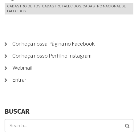
CADASTRO OBITOS, CADASTRO FALECIDOS, CADASTRO NACIONAL DE
FALECIDOS
MENU
Conheça nossa Página no Facebook
DE
Conheça nosso Perfil no Instagram
CONTA
DE
Webmail
USUÁRIO
Entrar
BUSCAR
Buscar