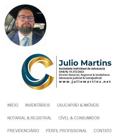
Pular
para
o
conteúdo
principal
NAVEGAÇÃO
INÍCIO
INVENTÁRIOS
USUCAPIÃO & IMÓVEIS
PRINCIPAL
NOTARIAL & REGISTRAL
CÍVEL & CONSUMIDOR
PREVIDENCIÁRIO
PERFIL PROFISSIONAL
CONTATO