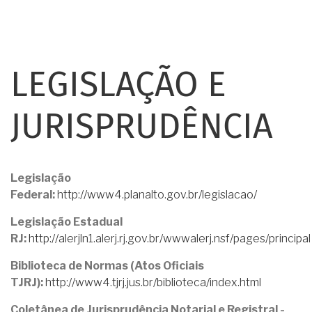
LEGISLAÇÃO E
JURISPRUDÊNCIA
Legislação
Federal:
http://www4.planalto.gov.br/legislacao/
Legislação Estadual
RJ:
http://alerjln1.alerj.rj.gov.br/wwwalerj.nsf/pages/principal
Biblioteca de Normas (Atos Oficiais
TJRJ):
http://www4.tjrj.jus.br/biblioteca/index.html
Coletânea de Jurisprudência Notarial e Registral -