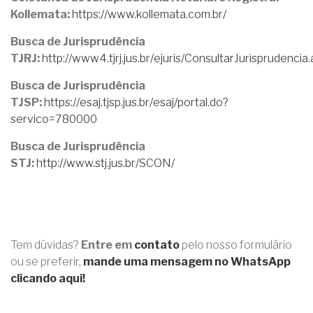
Kollemata:
https://www.kollemata.com.br/
Busca de Jurisprudência
TJRJ:
http://www4.tjrj.jus.br/ejuris/ConsultarJurisprudencia
Busca de Jurisprudência
TJSP:
https://esaj.tjsp.jus.br/esaj/portal.do?
servico=780000
Busca de Jurisprudência
STJ:
http://www.stj.jus.br/SCON/
Tem dúvidas?
Entre em
contato
pelo nosso formulário
ou se preferir,
mande uma mensagem no WhatsApp
clicando aqui!