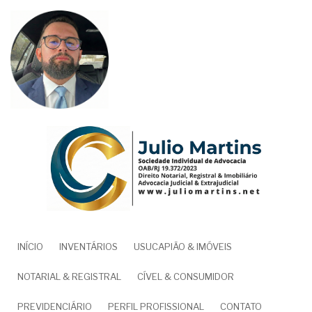
Pular
para
o
conteúdo
principal
NAVEGAÇÃO
INÍCIO
INVENTÁRIOS
USUCAPIÃO & IMÓVEIS
PRINCIPAL
NOTARIAL & REGISTRAL
CÍVEL & CONSUMIDOR
PREVIDENCIÁRIO
PERFIL PROFISSIONAL
CONTATO