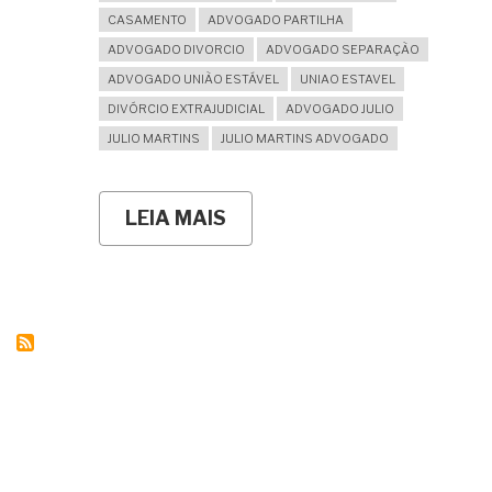
CASAMENTO
ADVOGADO PARTILHA
ADVOGADO DIVORCIO
ADVOGADO SEPARAÇÃO
ADVOGADO UNIÃO ESTÁVEL
UNIAO ESTAVEL
DIVÓRCIO EXTRAJUDICIAL
ADVOGADO JULIO
JULIO MARTINS
JULIO MARTINS ADVOGADO
LEIA MAIS
SOBRE
DIVORCIEI
MAS
NÃO
FIZ
PARTILHA.
COM
O
TEMPO
POSSO
PERDER
MEU
DIREITO
À