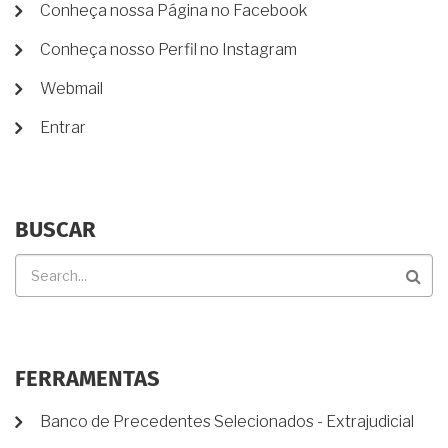
METADE
MENU
Conheça nossa Página no Facebook
DOS
DE
BENS?
Conheça nosso Perfil no Instagram
CONTA
DE
Webmail
USUÁRIO
Entrar
BUSCAR
Buscar
FERRAMENTAS
Banco de Precedentes Selecionados - Extrajudicial