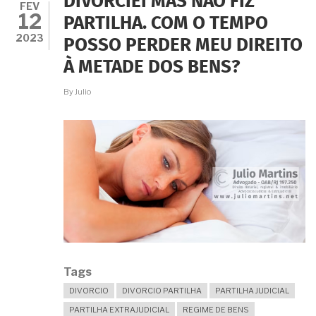
DIVORCIEI MAS NÃO FIZ
POR
FEV
12
CONTA
PARTILHA. COM O TEMPO
DISSO
2023
POSSO PERDER MEU DIREITO
FICAREI
FORA
À METADE DOS BENS?
DA
HERANÇA?
By
Julio
Tags
DIVORCIO
DIVORCIO PARTILHA
PARTILHA JUDICIAL
PARTILHA EXTRAJUDICIAL
REGIME DE BENS