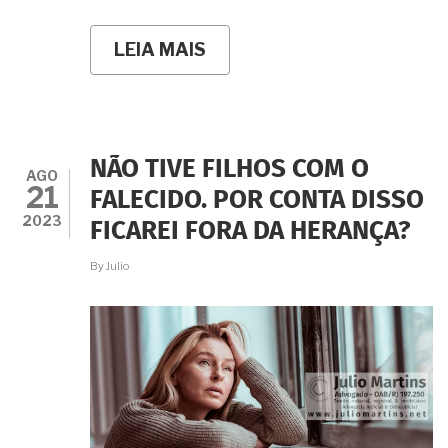
LEIA MAIS
SOBRE
É
VERDADE
QUE
A
VIÚVA
PODE
NÃO TIVE FILHOS COM O
RECEBER
AGO
21
75%
FALECIDO. POR CONTA DISSO
DE
2023
FICAREI FORA DA HERANÇA?
TUDO
NO
INVENTÁRIO?
By
Julio