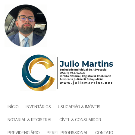
Pular
para
o
conteúdo
principal
NAVEGAÇÃO
INÍCIO
INVENTÁRIOS
USUCAPIÃO & IMÓVEIS
PRINCIPAL
NOTARIAL & REGISTRAL
CÍVEL & CONSUMIDOR
PREVIDENCIÁRIO
PERFIL PROFISSIONAL
CONTATO