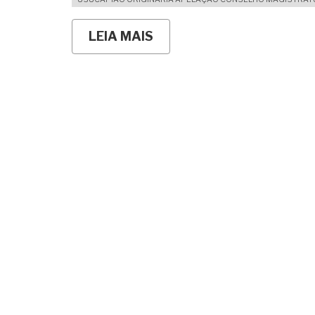
LEIA MAIS
SOBRE
USUCAPIÃO
PARA
REGULARIZAÇÃO
DA
AQUISIÇÃO
PROBLEMÁTICA
DE
IMÓVEIS:
COMO
A
USUCAPIÃO
PODE
SER
O
REMÉDIO
QUE
RESOLVE?