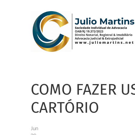
Pular
para
o
conteúdo
principal
COMO FAZER U
CARTÓRIO
Jun