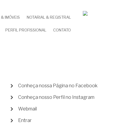
& IMÓVEIS
NOTARIAL & REGISTRAL
PERFIL PROFISSIONAL
CONTATO
MENU
Conheça nossa Página no Facebook
DE
Conheça nosso Perfil no Instagram
CONTA
DE
Webmail
USUÁRIO
Entrar