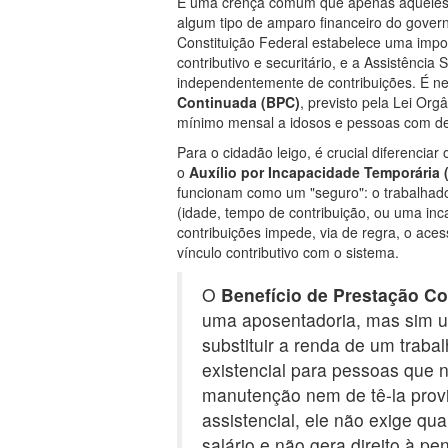
É uma crença comum que apenas aqueles
algum tipo de amparo financeiro do govern
Constituição Federal estabelece uma import
contributivo e securitário, e a Assistência
independentemente de contribuições. É ne
Continuada (BPC)
, previsto pela Lei Org
mínimo mensal a idosos e pessoas com def
Para o cidadão leigo, é crucial diferencia
o
Auxílio por Incapacidade Temporária 
funcionam como um "seguro": o trabalhador
(idade, tempo de contribuição, ou uma inc
contribuições impede, via de regra, o acess
vínculo contributivo com o sistema.
O
Benefício de Prestação C
uma aposentadoria, mas sim
substituir a renda de um traba
existencial para pessoas que 
manutenção nem de tê-la provi
assistencial, ele não exige qu
salário e não gera direito à pe