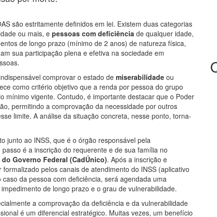
AS são estritamente definidos em lei. Existem duas categorias
idade ou mais, e
pessoas com deficiência
de qualquer idade,
entos de longo prazo (mínimo de 2 anos) de natureza física,
ruam sua participação plena e efetiva na sociedade em
ssoas.
 é indispensável comprovar o estado de
miserabilidade
ou
elece como critério objetivo que a renda por pessoa do grupo
lário mínimo vigente. Contudo, é importante destacar que o Poder
tação, permitindo a comprovação da necessidade por outros
se limite. A análise da situação concreta, nesse ponto, torna-
o junto ao INSS, que é o órgão responsável pela
 passo é a inscrição do requerente e de sua família no
s do Governo Federal (CadÚnico)
. Após a inscrição e
r formalizado pelos canais de atendimento do INSS (aplicativo
o caso da pessoa com deficiência, será agendada uma
o impedimento de longo prazo e o grau de vulnerabilidade.
ecialmente a comprovação da deficiência e da vulnerabilidade
ional é um diferencial estratégico. Muitas vezes, um benefício