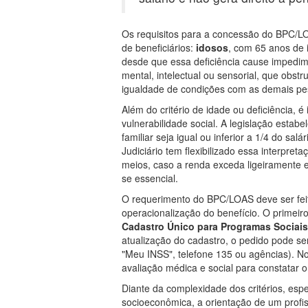
Os requisitos para a concessão do BPC/LO
de beneficiários:
idosos
, com 65 anos de 
desde que essa deficiência cause impedim
mental, intelectual ou sensorial, que obst
igualdade de condições com as demais pe
Além do critério de idade ou deficiência,
vulnerabilidade social. A legislação estab
familiar seja igual ou inferior a 1/4 do sa
Judiciário tem flexibilizado essa interpre
meios, caso a renda exceda ligeiramente es
se essencial.
O requerimento do BPC/LOAS deve ser feit
operacionalização do benefício. O primeiro
Cadastro Único para Programas Sociai
atualização do cadastro, o pedido pode se
"Meu INSS", telefone 135 ou agências). N
avaliação médica e social para constatar 
Diante da complexidade dos critérios, esp
socioeconômica, a orientação de um profiss