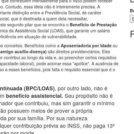
 que contribuem mensalmente para o INSS podem receber
o. Contudo, essa ideia não é inteiramente precisa. A
B
ante distinção entre a Previdência Social, de caráter
 Social, que é destinada a quem dela necessitar,
ste segundo pilar que se encontra o
Benefício de Prestação
ânica da Assistência Social (LOAS), que garante um salário
iciência em situação de vulnerabilidade.
r os conceitos. Benefícios como a
Aposentadoria por Idade
ou
(antigo auxílio-doença)
são direitos previdenciários. Eles
 contribui ao longo da vida e, ao preencher certos requisitos
apacidade laboral), pode acionar essa "apólice". A ausência de
o a esses benefícios, pois falta o requisito essencial que é o
ontinuada (BPC/LOAS)
, por outro lado, não é
 um
benefício assistencial.
Seu propósito não é
lhador que contribuiu, mas sim garantir o mínimo
não possuem meios de prover a própria
da por sua família. Por sua natureza
alquer contribuição prévia ao INSS, não paga 13º
nsão por morte.