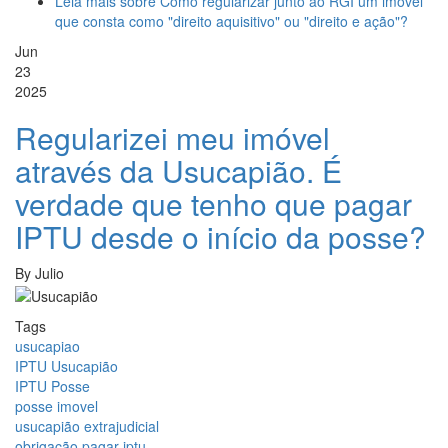
Leia mais
sobre Como regularizar junto ao RGI um imóvel
que consta como "direito aquisitivo" ou "direito e ação"?
Jun
23
2025
Regularizei meu imóvel
através da Usucapião. É
verdade que tenho que pagar
IPTU desde o início da posse?
By
Julio
Tags
usucapiao
IPTU Usucapião
IPTU Posse
posse imovel
usucapião extrajudicial
obrigação pagar iptu