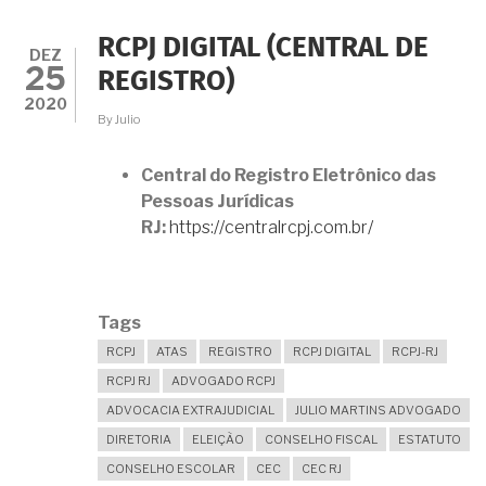
RCPJ DIGITAL (CENTRAL DE
DEZ
25
REGISTRO)
2020
By
Julio
Central do Registro Eletrônico das
Pessoas Jurídicas
RJ:
https://centralrcpj.com.br/
Tags
RCPJ
ATAS
REGISTRO
RCPJ DIGITAL
RCPJ-RJ
RCPJ RJ
ADVOGADO RCPJ
ADVOCACIA EXTRAJUDICIAL
JULIO MARTINS ADVOGADO
DIRETORIA
ELEIÇÃO
CONSELHO FISCAL
ESTATUTO
CONSELHO ESCOLAR
CEC
CEC RJ