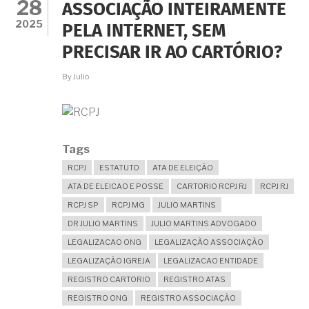
28
ASSOCIAÇÃO INTEIRAMENTE
2025
PELA INTERNET, SEM
PRECISAR IR AO CARTÓRIO?
By
Julio
Tags
RCPJ
ESTATUTO
ATA DE ELEIÇÃO
ATA DE ELEICAO E POSSE
CARTORIO RCPJ RJ
RCPJ RJ
RCPJ SP
RCPJ MG
JULIO MARTINS
DR JULIO MARTINS
JULIO MARTINS ADVOGADO
LEGALIZACAO ONG
LEGALIZAÇÃO ASSOCIAÇÃO
LEGALIZAÇÃO IGREJA
LEGALIZACAO ENTIDADE
REGISTRO CARTORIO
REGISTRO ATAS
REGISTRO ONG
REGISTRO ASSOCIAÇÃO