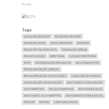
By
Julio
Tags
LEGALIZAÇÃO RCPJ
REGISTRO DE ATAS
REGISTRO ATAS
ATAS CARTORIO
ATA RCPJ
REGISTRO DE ATAS RCPJ
FUNDAÇÃO IGREJA
ATA DE ELEIÇÃO
DIRETORIA
ELEIÇÃO DIRETORIA
RCPJ
ORGANIZAÇÃO RELIGIOSA
ADVOGADO RCPJ
REGULARIZAÇÃO IGREJAS
REGULARIZAÇÃO ASSOCIAÇÃO
LEGALIZAÇÃO IGREJA
LEGALIZAÇÃO ASSOCIAÇÃO
ADVOGADO LEGALIZAÇÃO
JULIO MARTINS
DR JULIO MARTINS
ADVOGADO JULIO
ADVOGADO JULIO MARTINS
ADVOGADO EXTRAJUDICIAL
RCPJ SP
RCPJ RJ
CARTORIOS RCPJ