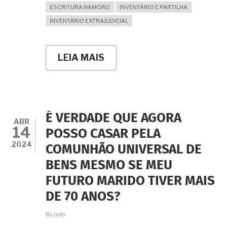
ESCRITURA NAMORO
INVENTÁRIO E PARTILHA
INVENTÁRIO EXTRAJUDICIAL
LEIA MAIS
SOBRE
NAMORÁVAMOS
HÁ
CINCO
ANOS
(INCLUSIVE
COM
É VERDADE QUE AGORA
CONTRATO
ABR
14
DE
POSSO CASAR PELA
NAMORO)
2024
COMUNHÃO UNIVERSAL DE
MAS
MEU
BENS MESMO SE MEU
NAMORADO
FALECEU.
FUTURO MARIDO TIVER MAIS
E
AGORA?
DE 70 ANOS?
TENHO
PARTE
By
Julio
NA