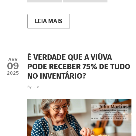
LEIA MAIS
SOBRE
A
DISSOLUÇÃO
DA
UNIÃO
ESTÁVEL:
ENTRE
É VERDADE QUE A VIÚVA
A
ABR
09
FICÇÃO
PODE RECEBER 75% DE TUDO
DA
2025
NO INVENTÁRIO?
TV
E
A
By
Julio
REALIDADE
DA
LEI