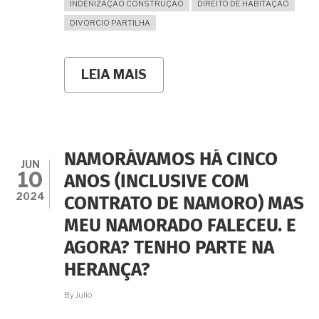
INDENIZAÇÃO CONSTRUÇÃO
DIREITO DE HABITAÇÃO
DIVORCIO PARTILHA
LEIA MAIS
SOBRE
CASEI
E
VOU
MORAR
COM
MEU
NAMORÁVAMOS HÁ CINCO
MARIDO
JUN
10
NA
ANOS (INCLUSIVE COM
CASA
2024
CONTRATO DE NAMORO) MAS
QUE
ELE
MEU NAMORADO FALECEU. E
LEVANTOU
NO
AGORA? TENHO PARTE NA
QUINTAL
DOS
HERANÇA?
PAIS.
SERÁ
By
Julio
UMA
BOA