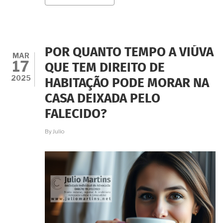
É
VERDADE
QUE
A
VIÚVA
PODE
POR QUANTO TEMPO A VIÚVA
RECEBER
MAR
17
75%
QUE TEM DIREITO DE
DE
2025
HABITAÇÃO PODE MORAR NA
TUDO
NO
CASA DEIXADA PELO
INVENTÁRIO?
FALECIDO?
By
Julio