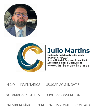
Pular
para
o
conteúdo
principal
NAVEGAÇÃO
INÍCIO
INVENTÁRIOS
USUCAPIÃO & IMÓVEIS
PRINCIPAL
NOTARIAL & REGISTRAL
CÍVEL & CONSUMIDOR
PREVIDENCIÁRIO
PERFIL PROFISSIONAL
CONTATO