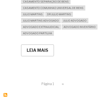
CASAMENTO SEPARAÇÃO DE BENS
CASAMENTO COMUNHAO UNIVERSAL DE BENS
JULIO MARTINS
DR JULIO MARTINS
JULIO MARTINS ADVOGADO
JULIO ADVOGADO
ADVOGADO EXTRAJUDICIAL
ADVOGADO INVENTÁRIO
ADVOGADO PARTILHA
LEIA MAIS
SOBRE
É
VERDADE
QUE
AGORA
POSSO
CASAR
PELA
PAGINAÇÃO
COMUNHÃO
Página 1
Próxima
››
página
UNIVERSAL
DE
BENS
MESMO