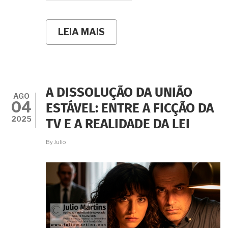
LEIA MAIS
SOBRE
MEU
MARIDO
FALECEU
E
DEIXOU
UM
A DISSOLUÇÃO DA UNIÃO
FILHO
AGO
04
FORA
ESTÁVEL: ENTRE A FICÇÃO DA
DO
2025
TV E A REALIDADE DA LEI
CASAMENTO.
E
AGORA?
By
Julio
COMO
FICA
A
DIVISÃO
DA
HERANÇA?
E
A
MINHA