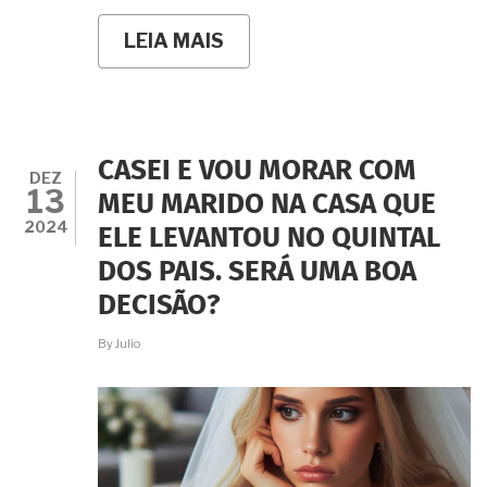
LEIA MAIS
SOBRE
MESMO
SEM
MORARMOS
JUNTOS
A
JUSTIÇA
CASEI E VOU MORAR COM
PODE
DEZ
13
CONSIDERAR
MEU MARIDO NA CASA QUE
QUE
2024
ELE LEVANTOU NO QUINTAL
VIVO
EM
DOS PAIS. SERÁ UMA BOA
UNIÃO
ESTÁVEL?
DECISÃO?
By
Julio