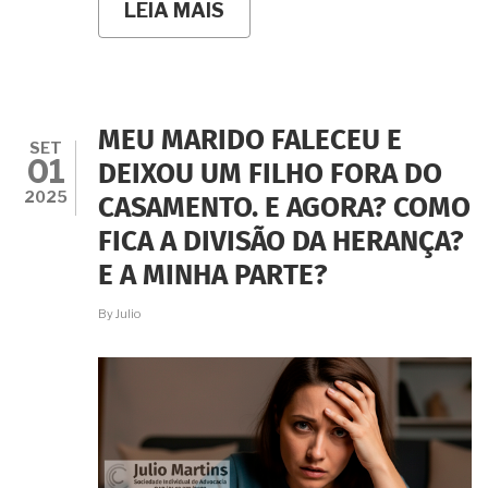
LEIA MAIS
SOBRE
DIVÓRCIO
COM
EX-
CÔNJUGE
DESAPARECIDO:
É
MEU MARIDO FALECEU E
POSSÍVEL?
SET
01
COMO
DEIXOU UM FILHO FORA DO
E
2025
CASAMENTO. E AGORA? COMO
ONDE
FAZER?
FICA A DIVISÃO DA HERANÇA?
E A MINHA PARTE?
By
Julio