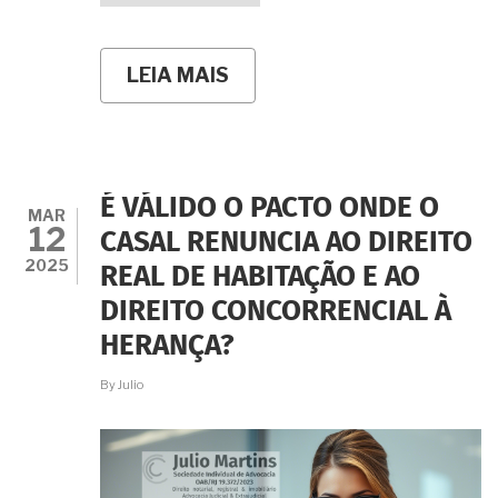
LEIA MAIS
SOBRE
POR
QUANTO
TEMPO
A
VIÚVA
QUE
É VÁLIDO O PACTO ONDE O
TEM
MAR
12
DIREITO
CASAL RENUNCIA AO DIREITO
DE
2025
REAL DE HABITAÇÃO E AO
HABITAÇÃO
PODE
DIREITO CONCORRENCIAL À
MORAR
NA
HERANÇA?
CASA
DEIXADA
By
Julio
PELO
FALECIDO?