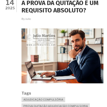
14
ATÉ
A PROVA DA QUITAÇÃO É UM
HOJE
2025
REQUISITO ABSOLUTO?
NÃO
TENHO
ESCRITURA.
By
Julio
COMO
REGULARIZAR?
Tags
ADJUDICAÇÃO COMPULSÓRIA
PROVA QUITAÇÃO ADJUDICAÇÃO COMPULSORIA