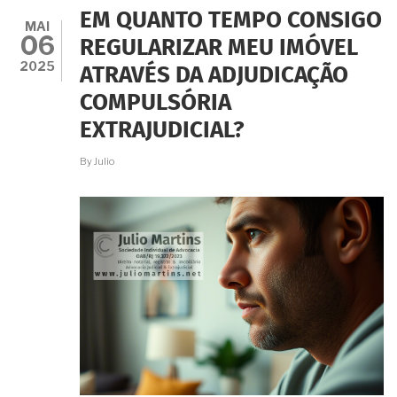
PARA
EM QUANTO TEMPO CONSIGO
REGISTRAR
MAI
06
MINHA
REGULARIZAR MEU IMÓVEL
PROMESSA
2025
ATRAVÉS DA ADJUDICAÇÃO
DE
COMPRA
COMPULSÓRIA
E
VENDA
EXTRAJUDICIAL?
NO
CARTÓRIO
By
Julio
DO
RGI?