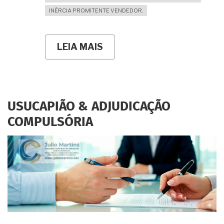
INÉRCIA PROMITENTE VENDEDOR.
LEIA MAIS
SOBRE
A
EMPRESA
EXISTE
MAS
SE
RECUSA
USUCAPIÃO & ADJUDICAÇÃO
A
ASSINAR
COMPULSÓRIA
A
ESCRITURA
DEFINITIVA.
ADJUDICAÇÃO
COMPULSÓRIA
PODE
SER
A
SOLUÇÃO?