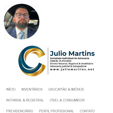
Pular
para
o
conteúdo
principal
NAVEGAÇÃO
INÍCIO
INVENTÁRIOS
USUCAPIÃO & IMÓVEIS
PRINCIPAL
NOTARIAL & REGISTRAL
CÍVEL & CONSUMIDOR
PREVIDENCIÁRIO
PERFIL PROFISSIONAL
CONTATO