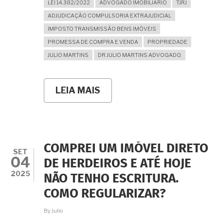
LEI 14.382/2022
ADVOGADO IMOBILIÁRIO
TJRJ
ADJUDICAÇÃO COMPULSORIA EXTRAJUDICIAL
IMPOSTO TRANSMISSÃO BENS IMÓVEIS
PROMESSA DE COMPRA E VENDA
PROPRIEDADE
JULIO MARTINS
DR JULIO MARTINS ADVOGADO.
LEIA MAIS
SOBRE
O
CARTÓRIO
DO
RGI
PODE
EXIGIR
COMPREI UM IMÓVEL DIRETO
ITBI
SET
04
PAGO
DE HERDEIROS E ATÉ HOJE
POR
2025
NÃO TENHO ESCRITURA.
CADA
UMA
COMO REGULARIZAR?
DAS
CESSÕES
By
Julio
NA