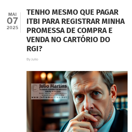
SEM
OBTER
TENHO MESMO QUE PAGAR
ESCRITURA.
MAI
07
O
ITBI PARA REGISTRAR MINHA
ESPÓLIO
2025
PROMESSA DE COMPRA E
TEM
LEGITIMIDADE
VENDA NO CARTÓRIO DO
PARA
ADJUDICAÇÃO
RGI?
COMPULSÓRIA?
By
Julio