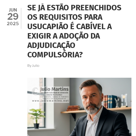
QUITAÇÃO
SE JÁ ESTÃO PREENCHIDOS
É
JUN
29
UM
OS REQUISITOS PARA
REQUISITO
2025
USUCAPIÃO É CABÍVEL A
ABSOLUTO?
EXIGIR A ADOÇÃO DA
ADJUDICAÇÃO
COMPULSÓRIA?
By
Julio