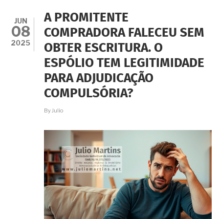
OS
REQUISITOS
A PROMITENTE
PARA
JUN
08
USUCAPIÃO
COMPRADORA FALECEU SEM
É
2025
OBTER ESCRITURA. O
CABÍVEL
A
ESPÓLIO TEM LEGITIMIDADE
EXIGIR
A
PARA ADJUDICAÇÃO
ADOÇÃO
DA
COMPULSÓRIA?
ADJUDICAÇÃO
COMPULSÓRIA?
By
Julio