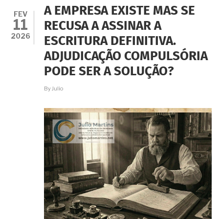
CASAS
A EMPRESA EXISTE MAS SE
JUNTO
FEV
11
AO
RECUSA A ASSINAR A
RGI?
2026
ESCRITURA DEFINITIVA.
REGRAS
EXTRAJUDICIAIS
ADJUDICAÇÃO COMPULSÓRIA
DO
RIO
PODE SER A SOLUÇÃO?
DE
JANEIRO
By
Julio