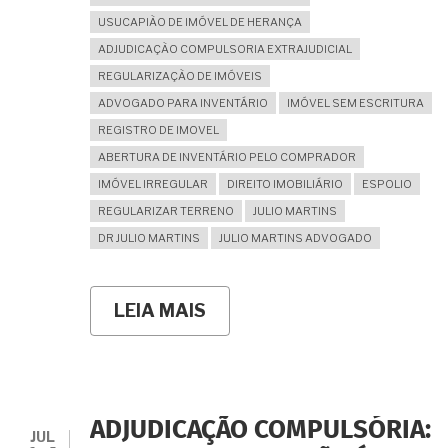
USUCAPIÃO DE IMÓVEL DE HERANÇA
ADJUDICAÇÃO COMPULSORIA EXTRAJUDICIAL
REGULARIZAÇÃO DE IMÓVEIS
ADVOGADO PARA INVENTÁRIO
IMÓVEL SEM ESCRITURA
REGISTRO DE IMOVEL
ABERTURA DE INVENTÁRIO PELO COMPRADOR
IMÓVEL IRREGULAR
DIREITO IMOBILIÁRIO
ESPOLIO
REGULARIZAR TERRENO
JULIO MARTINS
DR JULIO MARTINS
JULIO MARTINS ADVOGADO
LEIA MAIS
SOBRE
COMPREI
UM
IMÓVEL
DIRETO
DE
HERDEIROS
ADJUDICAÇÃO COMPULSÓRIA:
E
JUL