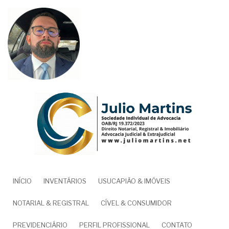
Pular
para
o
conteúdo
principal
NAVEGAÇÃO
INÍCIO
INVENTÁRIOS
USUCAPIÃO & IMÓVEIS
PRINCIPAL
NOTARIAL & REGISTRAL
CÍVEL & CONSUMIDOR
PREVIDENCIÁRIO
PERFIL PROFISSIONAL
CONTATO