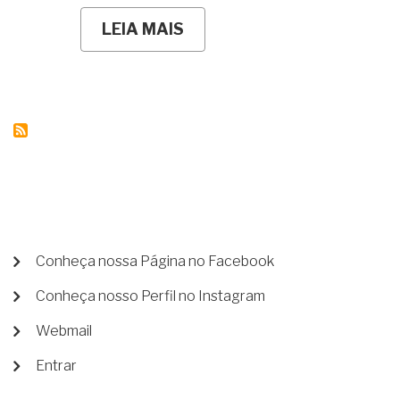
LEIA MAIS
SOBRE
PLANEJAMENTO
PATRIMONIAL
E
SUCESSÓRIO
MENU
Conheça nossa Página no Facebook
DE
Conheça nosso Perfil no Instagram
CONTA
DE
Webmail
USUÁRIO
Entrar