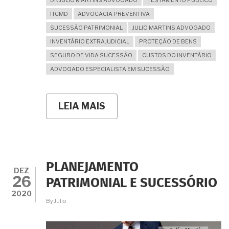
DR JULIO MARTINS ADVOGADO
TESTAMENTO PUBLICO
ITCMD
ADVOCACIA PREVENTIVA
SUCESSÃO PATRIMONIAL
JULIO MARTINS ADVOGADO
INVENTÁRIO EXTRAJUDICIAL
PROTEÇÃO DE BENS
SEGURO DE VIDA SUCESSÃO
CUSTOS DO INVENTÁRIO
ADVOGADO ESPECIALISTA EM SUCESSÃO
LEIA MAIS
SOBRE
EVITAR
PROBLEMAS
NO
INVENTÁRIO
(E
ATÉ
PLANEJAMENTO
MESMO
DEZ
26
EVITAR
PATRIMONIAL E SUCESSÓRIO
O
2020
INVENTÁRIO)
By
Julio
É
FÁCIL,
MAS