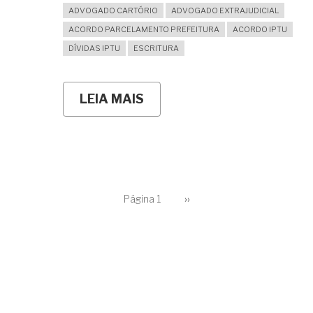
ADVOGADO CARTÓRIO
ADVOGADO EXTRAJUDICIAL
ACORDO PARCELAMENTO PREFEITURA
ACORDO IPTU
DÍVIDAS IPTU
ESCRITURA
LEIA MAIS
SOBRE
DEVO
ANUIR
COM
OS
ACORDOS
DE
PARCELAMENTO
PAGINAÇÃO
DE
Página 1
Próxima
››
página
IMPOSTOS
DA
MUNICIPALIDADE?