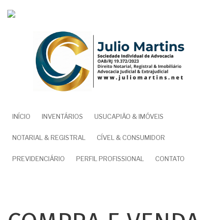
Pular
para
o
conteúdo
principal
NAVEGAÇÃO
INÍCIO
INVENTÁRIOS
USUCAPIÃO & IMÓVEIS
PRINCIPAL
NOTARIAL & REGISTRAL
CÍVEL & CONSUMIDOR
PREVIDENCIÁRIO
PERFIL PROFISSIONAL
CONTATO