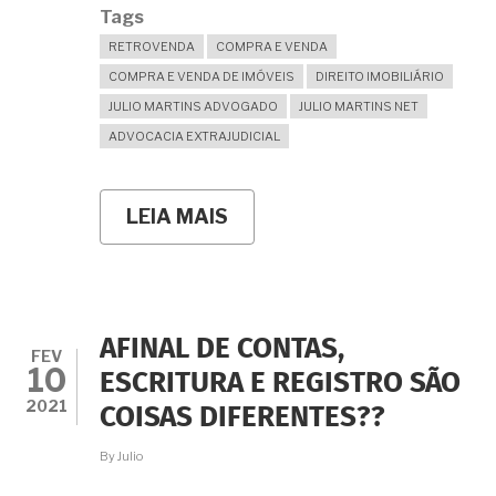
Tags
RETROVENDA
COMPRA E VENDA
COMPRA E VENDA DE IMÓVEIS
DIREITO IMOBILIÁRIO
JULIO MARTINS ADVOGADO
JULIO MARTINS NET
ADVOCACIA EXTRAJUDICIAL
LEIA MAIS
SOBRE
HÁ
INCIDÊNCIA
DE
ITBI
NO
CASO
AFINAL DE CONTAS,
DA
FEV
10
RETROVENDA
ESCRITURA E REGISTRO SÃO
EXERCIDA,
2021
COISAS DIFERENTES??
ORIUNDA
DO
PACTO
By
Julio
NA
COMPRA