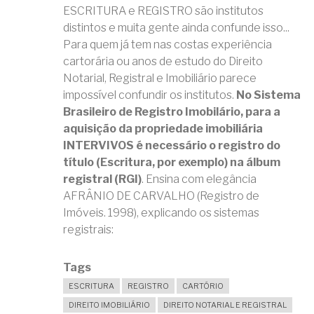
ESCRITURA e REGISTRO são institutos
E
VENDA?
distintos e muita gente ainda confunde isso...
Para quem já tem nas costas experiência
cartorária ou anos de estudo do Direito
Notarial, Registral e Imobiliário parece
impossível confundir os institutos.
No Sistema
Brasileiro de Registro Imobilário, para a
aquisição da propriedade imobiliária
INTERVIVOS é necessário o registro do
título (Escritura, por exemplo) na álbum
registral (RGI)
. Ensina com elegância
AFRÂNIO DE CARVALHO (Registro de
Imóveis. 1998), explicando os sistemas
registrais:
Tags
ESCRITURA
REGISTRO
CARTÓRIO
DIREITO IMOBILIÁRIO
DIREITO NOTARIAL E REGISTRAL