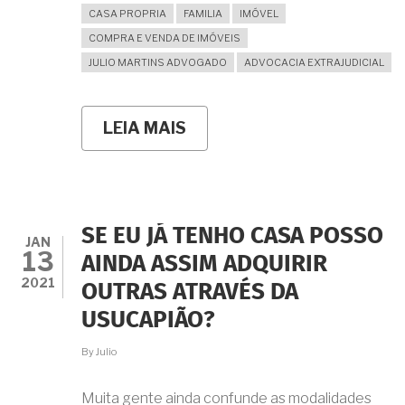
CASA PROPRIA
FAMILIA
IMÓVEL
COMPRA E VENDA DE IMÓVEIS
JULIO MARTINS ADVOGADO
ADVOCACIA EXTRAJUDICIAL
LEIA MAIS
SOBRE
QUERO
DESFAZER
A
PROMESSA
DE
COMPRA
SE EU JÁ TENHO CASA POSSO
E
JAN
13
VENDA...
AINDA ASSIM ADQUIRIR
TENHO
2021
OUTRAS ATRAVÉS DA
DIREITO
À
USUCAPIÃO?
DEVOLUÇÃO
DO
By
Julio
QUE
JÁ
PAGUEI??
Muita gente ainda confunde as modalidades