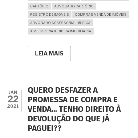
CARTÓRIO
ADVOGADO CARTÓRIO
REGISTRO DE IMÓVEIS
COMPRA E VENDA DE IMÓVEIS
ADVOGADO ASSESSORIA JURIDICA
ASSESSORIA JURIDICA IMOBILIARIA
LEIA MAIS
SOBRE
MAMÃE
FALECEU
MAS
SÓ
AGORA
DESCOBRIMOS
QUERO DESFAZER A
QUE
JAN
22
A
PROMESSA DE COMPRA E
CASA
2021
VENDA... TENHO DIREITO À
ERA
"POSSE".
DEVOLUÇÃO DO QUE JÁ
CABE
INVENTÁRIO?
PAGUEI??