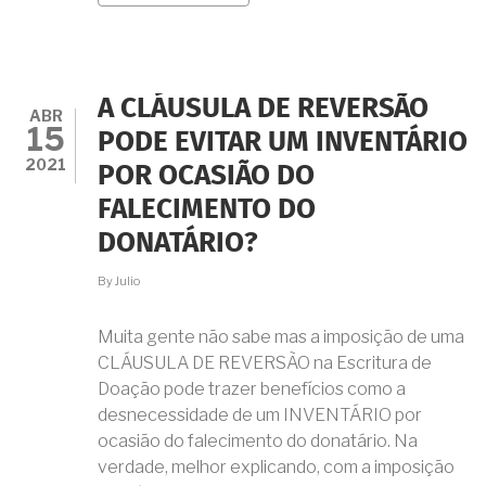
IMÓVEL
COM
PROMESSA
DE
COMPRA
A CLÁUSULA DE REVERSÃO
E
ABR
15
VENDA
PODE EVITAR UM INVENTÁRIO
PODE
2021
POR OCASIÃO DO
SER
VENDIDO
FALECIMENTO DO
A
TERCEIROS?
DONATÁRIO?
By
Julio
Muita gente não sabe mas a imposição de uma
CLÁUSULA DE REVERSÃO na Escritura de
Doação pode trazer benefícios como a
desnecessidade de um INVENTÁRIO por
ocasião do falecimento do donatário. Na
verdade, melhor explicando, com a imposição