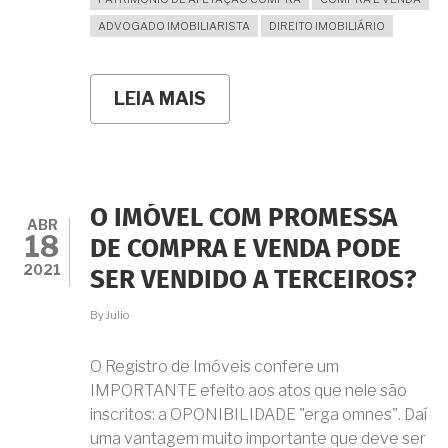
ADVOGADO IMOBILIARISTA
DIREITO IMOBILIÁRIO
LEIA MAIS
SOBRE
O
QUE
É
PATRIMÔNIO
DE
AFETAÇÃO
O IMÓVEL COM PROMESSA
E
ABR
18
COMO
DE COMPRA E VENDA PODE
ELE
2021
SER VENDIDO A TERCEIROS?
É
IMPORTANTE
NA
By
Julio
COMPRA
DE
O Registro de Imóveis confere um
IMÓVEIS
NA
IMPORTANTE efeito aos atos que nele são
PLANTA
inscritos: a OPONIBILIDADE "erga omnes". Daí
uma vantagem muito importante que deve ser