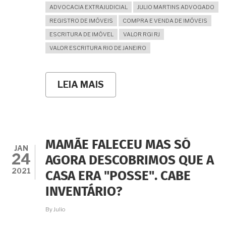
ADVOCACIA EXTRAJUDICIAL
JULIO MARTINS ADVOGADO
REGISTRO DE IMÓVEIS
COMPRA E VENDA DE IMÓVEIS
ESCRITURA DE IMÓVEL
VALOR RGI RJ
VALOR ESCRITURA RIO DE JANEIRO
LEIA MAIS
SOBRE
AFINAL
DE
CONTAS,
ESCRITURA
E
REGISTRO
MAMÃE FALECEU MAS SÓ
SÃO
JAN
24
COISAS
AGORA DESCOBRIMOS QUE A
DIFERENTES??
2021
CASA ERA "POSSE". CABE
INVENTÁRIO?
By
Julio