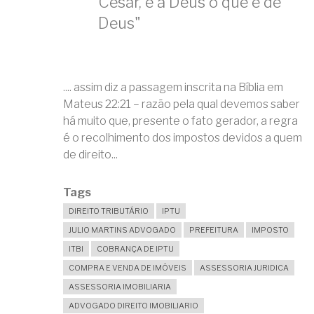
César, e a Deus o que é de
Deus"
.... assim diz a passagem inscrita na Bíblia em
Mateus 22:21 – razão pela qual devemos saber
há muito que, presente o fato gerador, a regra
é o recolhimento dos impostos devidos a quem
de direito...
Tags
DIREITO TRIBUTÁRIO
IPTU
JULIO MARTINS ADVOGADO
PREFEITURA
IMPOSTO
ITBI
COBRANÇA DE IPTU
COMPRA E VENDA DE IMÓVEIS
ASSESSORIA JURIDICA
ASSESSORIA IMOBILIARIA
ADVOGADO DIREITO IMOBILIARIO