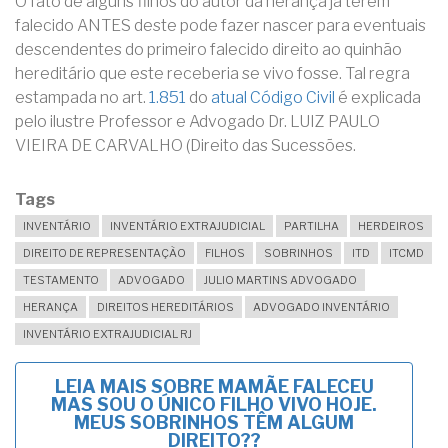
O fato de alguns filhos do autor da herança já terem
falecido ANTES deste pode fazer nascer para eventuais
descendentes do primeiro falecido direito ao quinhão
hereditário que este receberia se vivo fosse. Tal regra
estampada no art.
1.851
do
atual Código Civil
é explicada
pelo ilustre Professor e Advogado Dr. LUIZ PAULO
VIEIRA DE CARVALHO (Direito das Sucessões.
Tags
INVENTÁRIO
INVENTÁRIO EXTRAJUDICIAL
PARTILHA
HERDEIROS
DIREITO DE REPRESENTAÇÃO
FILHOS
SOBRINHOS
ITD
ITCMD
TESTAMENTO
ADVOGADO
JULIO MARTINS ADVOGADO
HERANÇA
DIREITOS HEREDITÁRIOS
ADVOGADO INVENTÁRIO
INVENTÁRIO EXTRAJUDICIAL RJ
LEIA MAIS
SOBRE MAMÃE FALECEU
MAS SOU O ÚNICO FILHO VIVO HOJE.
MEUS SOBRINHOS TÊM ALGUM
DIREITO??