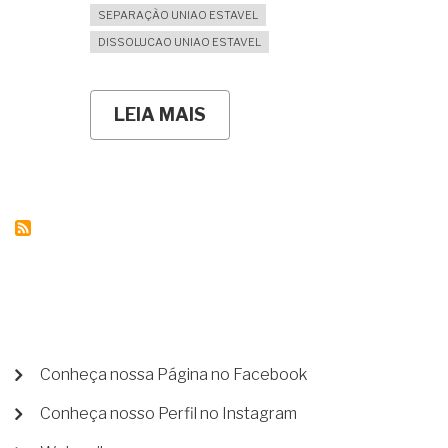
SEPARAÇÃO UNIAO ESTAVEL
DISSOLUCAO UNIAO ESTAVEL
LEIA MAIS
SOBRE
MEU
"NAMORIDO"
ME
ENROLA
HÁ
MAIS
DE
CINCO
ANOS...
AFINAL
DE
CONTAS,
QUAIS
SÃO
MENU
Conheça nossa Página no Facebook
OS
DE
MEUS
Conheça nosso Perfil no Instagram
CONTA
DIREITOS?
DE