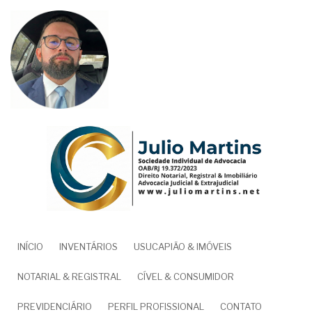
Pular
para
o
conteúdo
principal
NAVEGAÇÃO
INÍCIO
INVENTÁRIOS
USUCAPIÃO & IMÓVEIS
PRINCIPAL
NOTARIAL & REGISTRAL
CÍVEL & CONSUMIDOR
PREVIDENCIÁRIO
PERFIL PROFISSIONAL
CONTATO