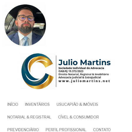
Pular
para
o
conteúdo
principal
NAVEGAÇÃO
INÍCIO
INVENTÁRIOS
USUCAPIÃO & IMÓVEIS
PRINCIPAL
NOTARIAL & REGISTRAL
CÍVEL & CONSUMIDOR
PREVIDENCIÁRIO
PERFIL PROFISSIONAL
CONTATO