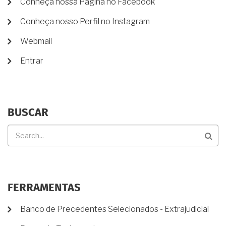
Conheça nossa Página no Facebook
PAGO.
DE
NÃO
Conheça nosso Perfil no Instagram
CONTA
TENHO
DIREITO
DE
Webmail
À
USUÁRIO
ISENÇÃO?
Entrar
BUSCAR
Buscar
FERRAMENTAS
Banco de Precedentes Selecionados - Extrajudicial