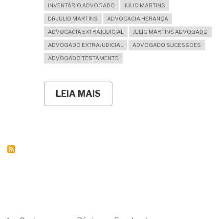
INVENTÁRIO ADVOGADO
JULIO MARTINS
DR JULIO MARTINS
ADVOCACIA HERANÇA
ADVOCACIA EXTRAJUDICIAL
JULIO MARTINS ADVOGADO
ADVOGADO EXTRAJUDICIAL
ADVOGADO SUCESSOES
ADVOGADO TESTAMENTO
LEIA MAIS
SOBRE
FIZ
MEU
INVENTÁRIO
COM
GRATUIDADE
MAS
O
CARTÓRIO
DO
RGI
ESTÁ
EXIGINDO
O
ITCMD
MENU