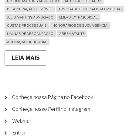
DR JULIO MARTINS ADVOGADO
ART 37-A LEI 9.514/97
DESOCUPAÇÃO DE IMÓVEL
ADVOGADO ESPECIALISTA EM LEILÃO
JULIO MARTINS ADVOGADO
LEILAO EXTRAJUDICIAL
CUSTAS PROCESSUAIS
HONORÁRIOS DE SUCUMBÊNCIA
LIMINAR DE DESOCUPAÇÃO
ARREMATANTE
ALIENAÇÃO FIDUCIÁRIA.
LEIA MAIS
SOBRE
O
IMÓVEL
QUE
AINDA
MORO
FOI
MENU
ARREMATADO
Conheça nossa Página no Facebook
EM
DE
LEILÃO:
Conheça nosso Perfil no Instagram
CONTA
QUAIS
AS
DE
Webmail
CONSEQUÊNCIAS
USUÁRIO
DA
Entrar
MINHA