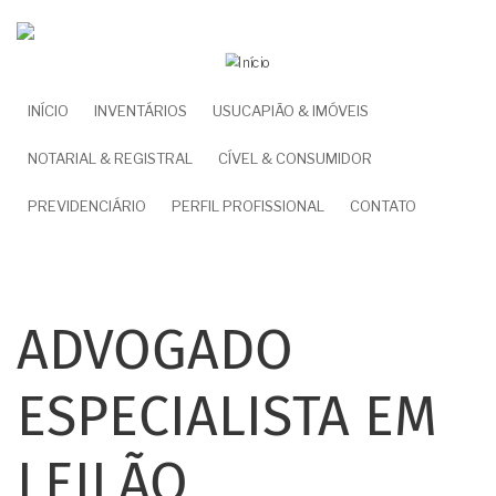
Pular
para
o
conteúdo
NAVEGAÇÃO
INÍCIO
INVENTÁRIOS
USUCAPIÃO & IMÓVEIS
principal
PRINCIPAL
NOTARIAL & REGISTRAL
CÍVEL & CONSUMIDOR
PREVIDENCIÁRIO
PERFIL PROFISSIONAL
CONTATO
ADVOGADO
ESPECIALISTA EM
LEILÃO