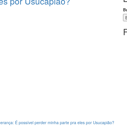
les por Usucapião?
B
erança: É possível perder minha parte pra eles por Usucapião?