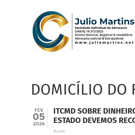
Pular
para
o
conteúdo
principal
DOMICÍLIO DO 
FEV
ITCMD SOBRE DINHEIRO
05
ESTADO DEVEMOS REC
2026
By
Julio