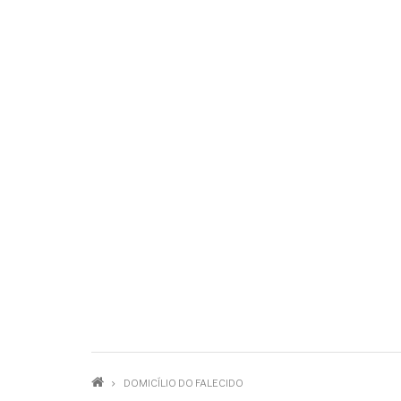
TRILHA
DOMICÍLIO DO FALECIDO