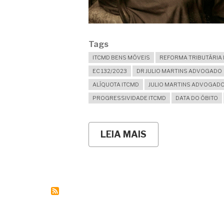
Tags
ITCMD BENS MÓVEIS
REFORMA TRIBUTÁRIA 
EC 132/2023
DR JULIO MARTINS ADVOGADO
ALÍQUOTA ITCMD
JULIO MARTINS ADVOGAD
PROGRESSIVIDADE ITCMD
DATA DO ÓBITO
LEIA MAIS
SOBRE
ITCMD
SOBRE
DINHEIRO
E
INVESTIMENTOS:
PARA
QUAL
ESTADO
DEVEMOS