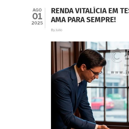
VALE
A
AGO
RENDA VITALÍCIA EM T
PENA
01
MIGRAR
AMA PARA SEMPRE!
DO
2025
JUDICIÁRIO
By
Julio
PARA
O
CARTÓRIO
EXTRAJUDICIAL