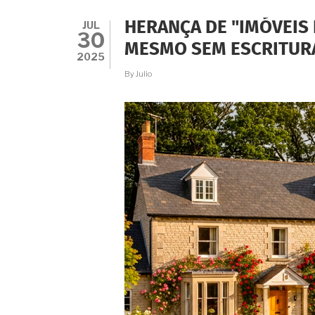
PROTEJA
QUEM
JUL
HERANÇA DE "IMÓVEIS 
VOCÊ
30
AMA
MESMO SEM ESCRITUR
PARA
2025
SEMPRE!
By
Julio