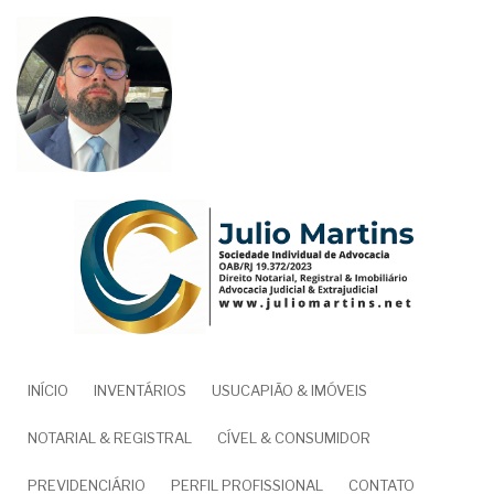
Pular
para
o
conteúdo
principal
NAVEGAÇÃO
INÍCIO
INVENTÁRIOS
USUCAPIÃO & IMÓVEIS
PRINCIPAL
NOTARIAL & REGISTRAL
CÍVEL & CONSUMIDOR
PREVIDENCIÁRIO
PERFIL PROFISSIONAL
CONTATO