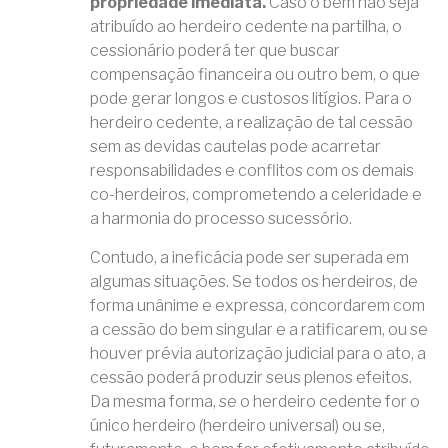
propriedade imediata.
Caso o bem não seja
atribuído ao herdeiro cedente na partilha, o
cessionário poderá ter que buscar
compensação financeira ou outro bem, o que
pode gerar longos e custosos litígios. Para o
herdeiro cedente, a realização de tal cessão
sem as devidas cautelas pode acarretar
responsabilidades e conflitos com os demais
co-herdeiros, comprometendo a celeridade e
a harmonia do processo sucessório.
Contudo, a ineficácia pode ser superada em
algumas situações. Se todos os herdeiros, de
forma unânime e expressa, concordarem com
a cessão do bem singular e a ratificarem, ou se
houver prévia autorização judicial para o ato, a
cessão poderá produzir seus plenos efeitos.
Da mesma forma, se o herdeiro cedente for o
único herdeiro (herdeiro universal) ou se,