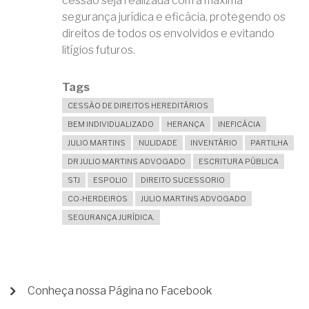
cessão seja realizada com a máxima
segurança jurídica e eficácia, protegendo os
direitos de todos os envolvidos e evitando
litígios futuros.
Tags
CESSÃO DE DIREITOS HEREDITÁRIOS
BEM INDIVIDUALIZADO
HERANÇA
INEFICÁCIA
JULIO MARTINS
NULIDADE
INVENTÁRIO
PARTILHA
DR JULIO MARTINS ADVOGADO
ESCRITURA PÚBLICA
STJ
ESPOLIO
DIREITO SUCESSORIO
CO-HERDEIROS
JULIO MARTINS ADVOGADO
SEGURANÇA JURÍDICA.
MENU
Conheça nossa Página no Facebook
DE