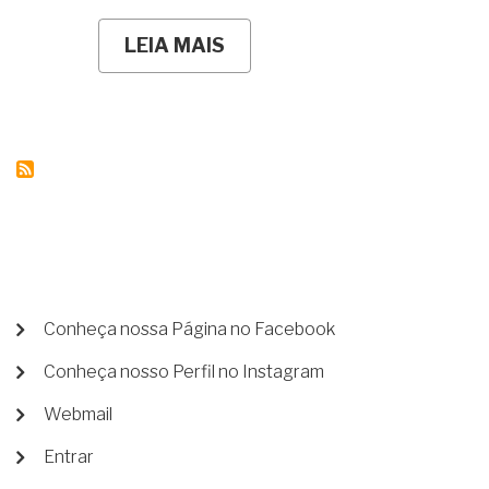
LEIA MAIS
SOBRE
VIVO
EM
UNIÃO
ESTÁVEL.
QUAIS
SÃO
MEUS
DIREITOS
NO
CASO
DE
FALECIMENTO
DO(A)
COMPANHEIRO(A)?
MENU
Conheça nossa Página no Facebook
DE
Conheça nosso Perfil no Instagram
CONTA
DE
Webmail
USUÁRIO
Entrar