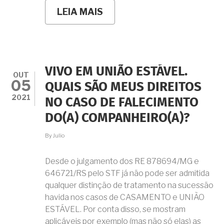
LEIA MAIS
SOBRE
VIVO
EM
UNIÃO
ESTÁVEL.
QUAIS
SÃO
VIVO EM UNIÃO ESTÁVEL.
OS
OUT
05
MEUS
QUAIS SÃO MEUS DIREITOS
DIREITOS
2021
NO CASO DE FALECIMENTO
NO
CASO
DO(A) COMPANHEIRO(A)?
DE
SEPARAÇÃO?
By
Julio
Desde o julgamento dos RE 878694/MG e
646721/RS pelo STF já não pode ser admitida
qualquer distinção de tratamento na sucessão
havida nos casos de CASAMENTO e UNIÃO
ESTÁVEL. Por conta disso, se mostram
aplicáveis por exemplo (mas não só elas) as