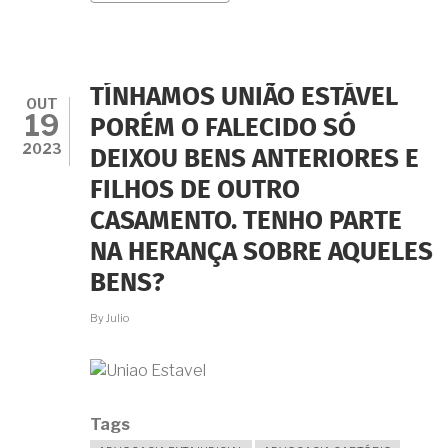
"NAMORIDO"
ME
ENROLA
HÁ
MAIS
TÍNHAMOS UNIÃO ESTÁVEL
DE
OUT
19
CINCO
PORÉM O FALECIDO SÓ
ANOS...
2023
DEIXOU BENS ANTERIORES E
AFINAL
DE
FILHOS DE OUTRO
CONTAS,
QUAIS
CASAMENTO. TENHO PARTE
SÃO
OS
NA HERANÇA SOBRE AQUELES
MEUS
BENS?
DIREITOS?
By
Julio
Tags