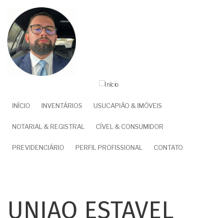
Pular
para
o
conteúdo
principal
NAVEGAÇÃO
INÍCIO
INVENTÁRIOS
USUCAPIÃO & IMÓVEIS
PRINCIPAL
NOTARIAL & REGISTRAL
CÍVEL & CONSUMIDOR
PREVIDENCIÁRIO
PERFIL PROFISSIONAL
CONTATO
UNIAO ESTAVEL