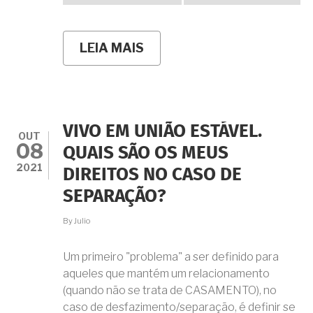
LEIA MAIS
SOBRE
É
POSSÍVEL
RECONHECER
O
DIREITO
À
VIVO EM UNIÃO ESTÁVEL.
HERANÇA
OUT
08
ORIUNDO
QUAIS SÃO OS MEUS
DA
2021
DIREITOS NO CASO DE
UNIÃO
ESTÁVEL
SEPARAÇÃO?
DENTRO
DO
By
Julio
INVENTÁRIO?
E
NA
Um primeiro "problema" a ser definido para
VIA
aqueles que mantém um relacionamento
EXTRAJUDICIAL?
(quando não se trata de CASAMENTO), no
caso de desfazimento/separação, é definir se