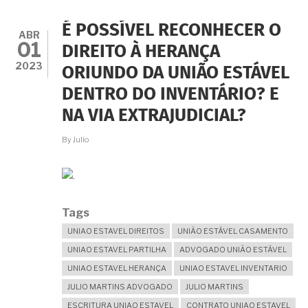
O
FALECIDO
É POSSÍVEL RECONHECER O
SÓ
ABR
01
DEIXOU
DIREITO À HERANÇA
BENS
2023
ORIUNDO DA UNIÃO ESTÁVEL
ANTERIORES
E
DENTRO DO INVENTÁRIO? E
FILHOS
DE
NA VIA EXTRAJUDICIAL?
OUTRO
CASAMENTO.
By
Julio
TENHO
PARTE
NA
HERANÇA
SOBRE
AQUELES
Tags
BENS?
UNIAO ESTAVEL DIREITOS
UNIÃO ESTÁVEL CASAMENTO
UNIAO ESTAVEL PARTILHA
ADVOGADO UNIÃO ESTÁVEL
UNIAO ESTAVEL HERANÇA
UNIAO ESTAVEL INVENTARIO
JULIO MARTINS ADVOGADO
JULIO MARTINS
ESCRITURA UNIAO ESTAVEL
CONTRATO UNIAO ESTAVEL