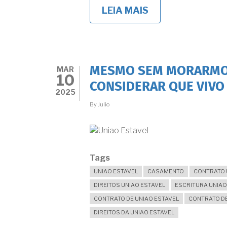
LEIA MAIS
SOBRE
É
POSSÍVEL
ENCERRAR
UMA
UNIÃO
ESTÁVEL
MAR
MESMO SEM MORARMOS
EM
10
CARTÓRIO,
CONSIDERAR QUE VIVO 
ATRAVÉS
2025
DE
By
Julio
ESCRITURA
PÚBLICA?
Tags
UNIAO ESTAVEL
CASAMENTO
CONTRATO 
DIREITOS UNIAO ESTAVEL
ESCRITURA UNIAO
CONTRATO DE UNIAO ESTAVEL
CONTRATO D
DIREITOS DA UNIAO ESTAVEL