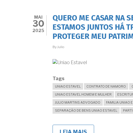
COMPROVAR
E
FORMALIZAR,
MAI
QUERO ME CASAR NA S
INCLUINDO
30
O
ESTAMOS JUNTOS HÁ T
TERMO
2025
PROTEGER MEU PATRI
DECLARATÓRIO
NO
RCPN
By
Julio
E
SUAS
NOVIDADES
Tags
UNIAO ESTAVEL
CONTRATO DE NAMORO
UNIAO ESTAVEL HOMEM E MULHER
ESCRITUR
JULIO MARTINS ADVOGADO
FAMILIA UNIAO 
SEPARAÇÃO DE BENS UNIAO ESTAVEL
PARTI
LEIA MAIS
SOBRE