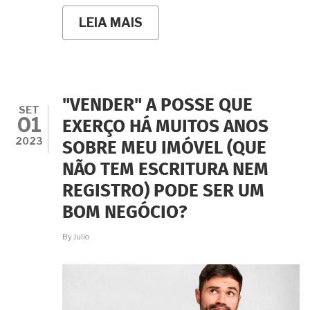
LEIA MAIS
SOBRE
COMPREI
MINHA
CASA
POR
ESCRITURA
DE
"VENDER" A POSSE QUE
CESSÃO
SET
01
DE
EXERÇO HÁ MUITOS ANOS
POSSE
2023
SOBRE MEU IMÓVEL (QUE
E
O
NÃO TEM ESCRITURA NEM
CARTÓRIO
DO
REGISTRO) PODE SER UM
RGI
RECUSOU
BOM NEGÓCIO?
O
REGISTRO.
By
Julio
E
AGORA?
COMO
REGULARIZAR?