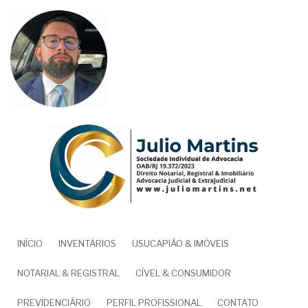
Pular
para
o
conteúdo
principal
NAVEGAÇÃO
INÍCIO
INVENTÁRIOS
USUCAPIÃO & IMÓVEIS
PRINCIPAL
NOTARIAL & REGISTRAL
CÍVEL & CONSUMIDOR
PREVIDENCIÁRIO
PERFIL PROFISSIONAL
CONTATO