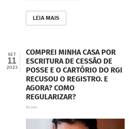
LEIA MAIS
SOBRE
VOCÊ
SABIA
QUE
PARA
COMPLETAR
O
COMPREI MINHA CASA POR
PRAZO
SET
11
PARA
ESCRITURA DE CESSÃO DE
USUCAPIÃO
2023
POSSE E O CARTÓRIO DO RGI
A
LEI
RECUSOU O REGISTRO. E
PERMITE
AO
AGORA? COMO
INTERESSADO
A
REGULARIZAR?
SOMA
DOS
By
Julio
TEMPOS
DE
POSSE?