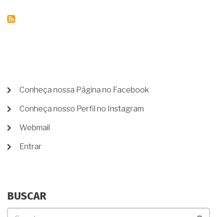
EXERÇO
HÁ
MUITOS
ANOS
SOBRE
MEU
IMÓVEL
(QUE
NÃO
TEM
MENU
Conheça nossa Página no Facebook
ESCRITURA
DE
NEM
Conheça nosso Perfil no Instagram
CONTA
REGISTRO)
PODE
DE
Webmail
SER
USUÁRIO
UM
Entrar
BOM
NEGÓCIO?
BUSCAR
Buscar