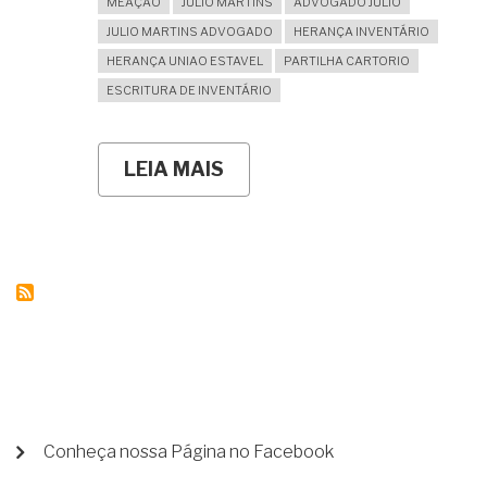
MEAÇÃO
JULIO MARTINS
ADVOGADO JULIO
JULIO MARTINS ADVOGADO
HERANÇA INVENTÁRIO
HERANÇA UNIAO ESTAVEL
PARTILHA CARTORIO
ESCRITURA DE INVENTÁRIO
LEIA MAIS
SOBRE
MEU
COMPANHEIRO
MORREU
E
NÃO
DEIXOU
FILHOS.
A
HERANÇA
É
TODA
MINHA,
CERTO?
MENU
Conheça nossa Página no Facebook
DE