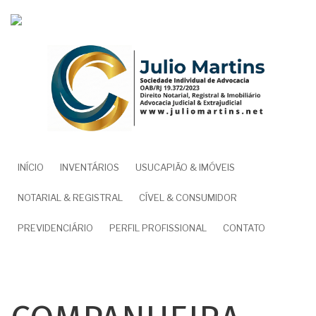
Pular
para
o
conteúdo
principal
NAVEGAÇÃO
INÍCIO
INVENTÁRIOS
USUCAPIÃO & IMÓVEIS
PRINCIPAL
NOTARIAL & REGISTRAL
CÍVEL & CONSUMIDOR
PREVIDENCIÁRIO
PERFIL PROFISSIONAL
CONTATO