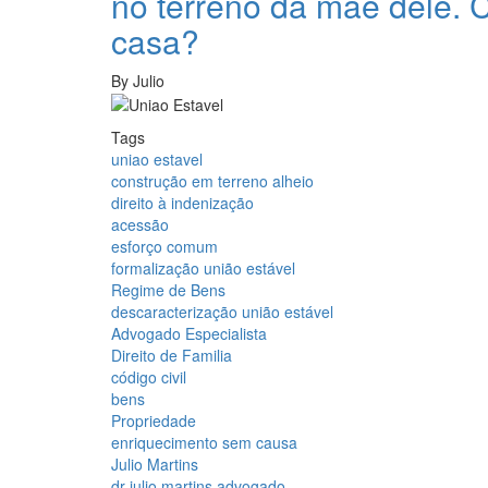
no terreno da mãe dele. C
casa?
By
Julio
Tags
uniao estavel
construção em terreno alheio
direito à indenização
acessão
esforço comum
formalização união estável
Regime de Bens
descaracterização união estável
Advogado Especialista
Direito de Familia
código civil
bens
Propriedade
enriquecimento sem causa
Julio Martins
dr julio martins advogado