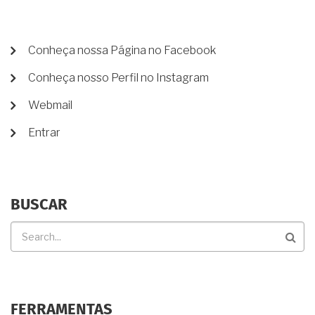
GARANTIR
SEUS
DIREITOS
MENU
Conheça nossa Página no Facebook
DE
Conheça nosso Perfil no Instagram
CONTA
DE
Webmail
USUÁRIO
Entrar
BUSCAR
Buscar
FERRAMENTAS