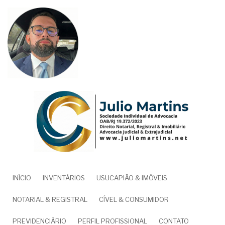
Pular
para
o
conteúdo
principal
NAVEGAÇÃO
INÍCIO
INVENTÁRIOS
USUCAPIÃO & IMÓVEIS
PRINCIPAL
NOTARIAL & REGISTRAL
CÍVEL & CONSUMIDOR
PREVIDENCIÁRIO
PERFIL PROFISSIONAL
CONTATO