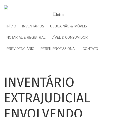
Pular
para
o
conteúdo
NAVEGAÇÃO
INÍCIO
INVENTÁRIOS
USUCAPIÃO & IMÓVEIS
principal
PRINCIPAL
NOTARIAL & REGISTRAL
CÍVEL & CONSUMIDOR
PREVIDENCIÁRIO
PERFIL PROFISSIONAL
CONTATO
INVENTÁRIO
EXTRAJUDICIAL
ENVOLVENDO