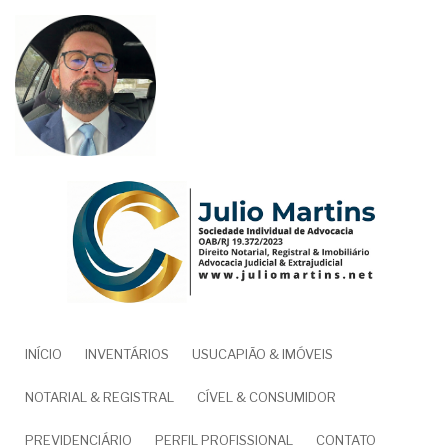
Pular
para
o
conteúdo
principal
NAVEGAÇÃO
INÍCIO
INVENTÁRIOS
USUCAPIÃO & IMÓVEIS
PRINCIPAL
NOTARIAL & REGISTRAL
CÍVEL & CONSUMIDOR
PREVIDENCIÁRIO
PERFIL PROFISSIONAL
CONTATO