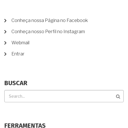
GARANTIR
SEUS
DIREITOS
MENU
Conheça nossa Página no Facebook
DE
Conheça nosso Perfil no Instagram
CONTA
DE
Webmail
USUÁRIO
Entrar
BUSCAR
Buscar
FERRAMENTAS