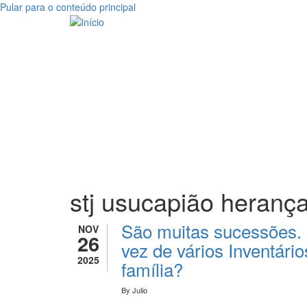
Pular para o conteúdo principal
stj usucapião heranç
São muitas sucessões.
NOV
26
vez de vários Inventário
2025
família?
By
Julio