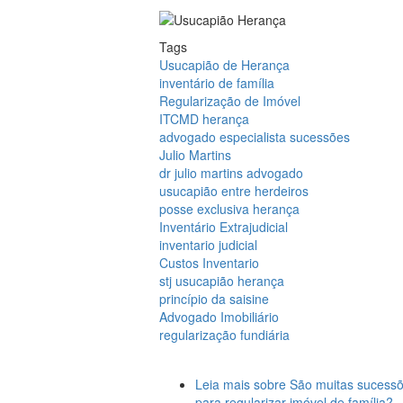
Tags
Usucapião de Herança
inventário de família
Regularização de Imóvel
ITCMD herança
advogado especialista sucessões
Julio Martins
dr julio martins advogado
usucapião entre herdeiros
posse exclusiva herança
Inventário Extrajudicial
inventario judicial
Custos Inventario
stj usucapião herança
princípio da saisine
Advogado Imobiliário
regularização fundiária
Leia mais
sobre São muitas sucessõ
para regularizar imóvel de família?