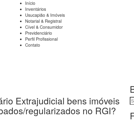
Início
Navegação
Inventários
Usucapião & Imóveis
principal
Notarial & Registral
Cível & Consumidor
Previdenciário
Perfil Profissional
Contato
ário Extrajudicial bens imóveis
B
bados/regularizados no RGI?