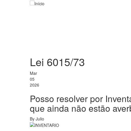
Pular
para
o
conteúdo
principal
Lei 6015/73
Mar
05
2026
Posso resolver por Invent
que ainda não estão aver
By
Julio