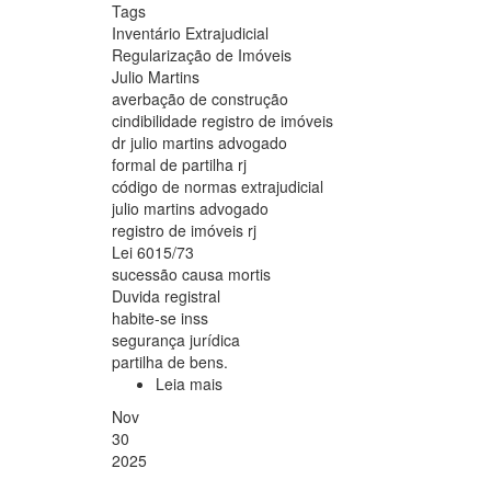
Tags
Inventário Extrajudicial
Regularização de Imóveis
Julio Martins
averbação de construção
cindibilidade registro de imóveis
dr julio martins advogado
formal de partilha rj
código de normas extrajudicial
julio martins advogado
registro de imóveis rj
Lei 6015/73
sucessão causa mortis
Duvida registral
habite-se inss
segurança jurídica
partilha de bens.
Leia mais
sobre
Posso
Nov
resolver
30
por
2025
Inventário