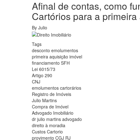
Extrajudicial
Afinal de contas, como f
bens
Cartórios para a primeira
imóveis
que
ainda
By
Julio
não
estão
Tags
averbados/regularizados
desconto emolumentos
no
primeira aquisição imóvel
RGI?
financiamento SFH
Lei 6015/73
Artigo 290
CNJ
emolumentos cartorários
Registro de Imóveis
Julio Martins
Compra de Imóvel
Advogado Imobiliário
dr julio martins advogado
direito à moradia
Custos Cartorio
provimento CGJ RJ