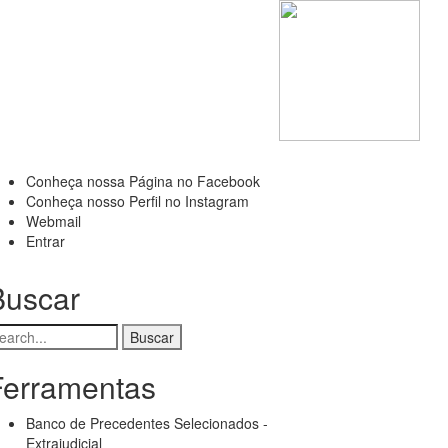
Conheça nossa Página no Facebook
Menu
Conheça nosso Perfil no Instagram
Webmail
de
Entrar
conta
Buscar
de
usuário
uscar
Ferramentas
Banco de Precedentes Selecionados -
Extrajudicial