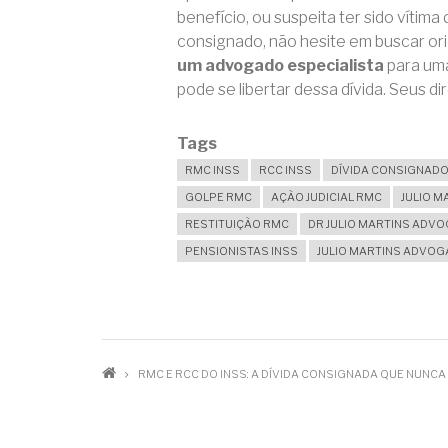
benefício, ou suspeita ter sido vítim
consignado, não hesite em buscar or
um advogado especialista
para uma
pode se libertar dessa dívida. Seus di
Tags
RMC INSS
RCC INSS
DÍVIDA CONSIGNAD
GOLPE RMC
AÇÃO JUDICIAL RMC
JULIO M
RESTITUIÇÃO RMC
DR JULIO MARTINS ADV
PENSIONISTAS INSS
JULIO MARTINS ADVO
TRILHA
RMC E RCC DO INSS: A DÍVIDA CONSIGNADA QUE NUNCA
DE