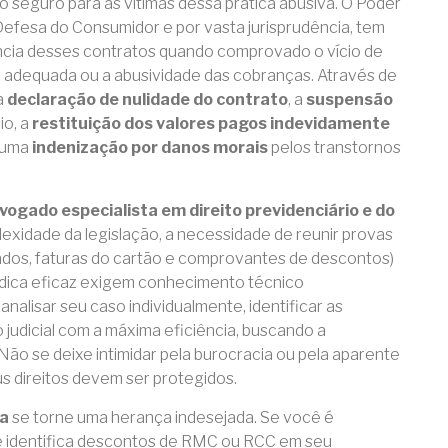
to seguro para as vítimas dessa prática abusiva. O Poder
Defesa do Consumidor e por vasta jurisprudência, tem
ência desses contratos quando comprovado o vício de
o adequada ou a abusividade das cobranças. Através de
a
declaração de nulidade do contrato
, a
suspensão
io, a
restituição dos valores pagos indevidamente
, uma
indenização por danos morais
pelos transtornos
vogado especialista em direito previdenciário e do
lexidade da legislação, a necessidade de reunir provas
dos, faturas do cartão e comprovantes de descontos)
rídica eficaz exigem conhecimento técnico
nalisar seu caso individualmente, identificar as
 judicial com a máxima eficiência, buscando a
 Não se deixe intimidar pela burocracia ou pela aparente
eus direitos devem ser protegidos.
da
se torne uma herança indesejada. Se você é
e identifica descontos de RMC ou RCC em seu