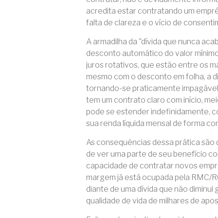
acredita estar contratando um empré
falta de clareza e o vício de consent
A armadilha da "dívida que nunca aca
desconto automático do valor mínimo 
juros rotativos, que estão entre os m
mesmo com o desconto em folha, a dív
tornando-se praticamente impagável
tem um contrato claro com início, mei
pode se estender indefinidamente,
sua renda líquida mensal de forma con
As consequências dessa prática são 
de ver uma parte de seu benefício 
capacidade de contratar novos empr
margem já está ocupada pela RMC/RC
diante de uma dívida que não diminui 
qualidade de vida de milhares de apo