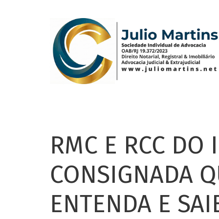
Pular
para
o
conteúdo
principal
RMC E RCC DO I
CONSIGNADA Q
ENTENDA E SAI