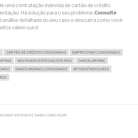
a de uma contratação indevida de cartão de crédito
ientação. Há solução para o seu problema.
Consulte
 análise detalhada do seu caso e descubra como você
reitos valem ouro!
O
CARTÃO DE CRÉDITO CONSIGNADO
EMPRESTIMO CONSIGNADO
ARTINS
ADVOGADO ESPECIALISTA INSS
CANCELAR RMC
OGADO
DANOS MORAIS CONSIGNADO
APOSENTADOS INSS
GADO
 ACABA? ENTENDA E SAIBA COMO AGIR!