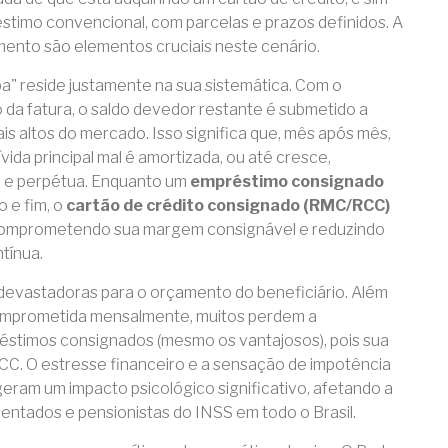
stimo convencional, com parcelas e prazos definidos. A
imento são elementos cruciais neste cenário.
ba" reside justamente na sua sistemática. Com o
da fatura, o saldo devedor restante é submetido a
ais altos do mercado. Isso significa que, mês após mês,
ida principal mal é amortizada, ou até cresce,
 e perpétua. Enquanto um
empréstimo consignado
o e fim, o
cartão de crédito consignado (RMC/RCC)
 comprometendo sua margem consignável e reduzindo
tínua.
devastadoras para o orçamento do beneficiário. Além
comprometida mensalmente, muitos perdem a
éstimos consignados (mesmo os vantajosos), pois sua
C. O estresse financeiro e a sensação de impotência
geram um impacto psicológico significativo, afetando a
sentados e pensionistas do INSS em todo o Brasil.