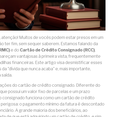
, atenção! Muitos de vocês podem estar presos em um
ão ter fim, sem sequer saberem. Estamos falando da
(RMC)
e do
Cartão de Crédito Consignado (RCC)
,
pareçam vantajosas à primeira vista, frequentemente
lhas financeiras. Este artigo visa desmistificar esses
s da "dívida que nunca acaba" e, mais importante,
 saída.
ações do cartão de crédito consignado. Diferente do
que possui um valor fixo de parcelas e um prazo
ão consignado funciona como um cartão de crédito
 perigosa: o pagamento mínimo da fatura é descontado
ciário. A grande maioria dos beneficiários, ao
da de que está adquirindo um cartão de crédito, e sim