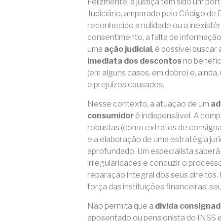
Felizmente, a justiça tem sido um por
Judiciário, amparado pelo Código de 
reconhecido a nulidade ou a inexist
consentimento, a falta de informaçã
uma
ação judicial
, é possível buscar 
imediata dos descontos
no benefíc
(em alguns casos, em dobro) e, ainda
e prejuízos causados.
Nesse contexto, a atuação de um
ad
consumidor
é indispensável. A comp
robustas (como extratos de consigna
e a elaboração de uma estratégia ju
aprofundado. Um especialista saberá a
irregularidades e conduzir o processo
reparação integral dos seus direitos.
força das instituições financeiras; s
Não permita que a
dívida consigna
aposentado ou pensionista do INSS 