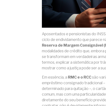
Aposentados e pensionistas do INSS
ciclo de endividamento que parece n
Reserva de Margem Consignável 
modalidades de crédito que, embora 
se transformam em verdadeiras armadi
termos, explicar a sistemática por trá
mostrar como a justiça pode ser a sua
Em essência, a
RMC e o RCC
são vari
empréstimo consignado tradicional – 
determinado para quitação –, o cart
comum, mas com uma particularidade
diretamente do seu benefício previden
contratar, não é devidamente informa