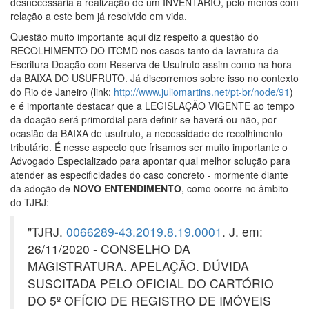
desnecessária a realização de um INVENTÁRIO, pelo menos com
relação a este bem já resolvido em vida.⁣
Questão muito importante aqui diz respeito a questão do
RECOLHIMENTO DO ITCMD nos casos tanto da lavratura da
Escritura Doação com Reserva de Usufruto assim como na hora
da BAIXA DO USUFRUTO. Já discorremos sobre isso no contexto
do Rio de Janeiro (link:
http://www.juliomartins.net/pt-br/node/91
)
e é importante destacar que a LEGISLAÇÃO VIGENTE ao tempo
da doação será primordial para definir se haverá ou não, por
ocasião da BAIXA de usufruto, a necessidade de recolhimento
tributário. É nesse aspecto que frisamos ser muito importante o
Advogado Especializado para apontar qual melhor solução para
atender as especificidades do caso concreto - mormente diante
da adoção de
NOVO ENTENDIMENTO
, como ocorre no âmbito
do TJRJ:⁣
"TJRJ.
0066289-43.2019.8.19.0001
. J. em:
26/11/2020 - CONSELHO DA
MAGISTRATURA. APELAÇÃO. DÚVIDA
SUSCITADA PELO OFICIAL DO CARTÓRIO
DO 5º OFÍCIO DE REGISTRO DE IMÓVEIS