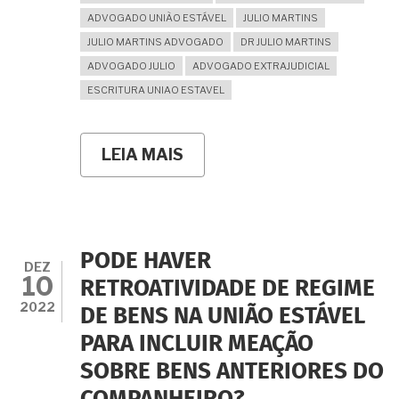
ADVOGADO UNIÃO ESTÁVEL
JULIO MARTINS
JULIO MARTINS ADVOGADO
DR JULIO MARTINS
ADVOGADO JULIO
ADVOGADO EXTRAJUDICIAL
ESCRITURA UNIAO ESTAVEL
LEIA MAIS
SOBRE
É
POSSÍVEL
ESTIPULAR
REGIME
DE
BENS
PODE HAVER
NA
DEZ
10
UNIÃO
RETROATIVIDADE DE REGIME
ESTÁVEL
2022
DE BENS NA UNIÃO ESTÁVEL
COM
EFEITOS
PARA INCLUIR MEAÇÃO
RETROATIVOS
AO
SOBRE BENS ANTERIORES DO
INÍCIO
DO