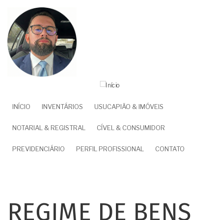
Pular
para
o
conteúdo
principal
NAVEGAÇÃO
INÍCIO
INVENTÁRIOS
USUCAPIÃO & IMÓVEIS
PRINCIPAL
NOTARIAL & REGISTRAL
CÍVEL & CONSUMIDOR
PREVIDENCIÁRIO
PERFIL PROFISSIONAL
CONTATO
REGIME DE BENS