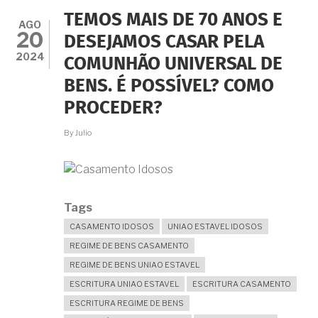
FORMALIZAR,
TEMOS MAIS DE 70 ANOS E
INCLUINDO
AGO
20
O
DESEJAMOS CASAR PELA
TERMO
2024
COMUNHÃO UNIVERSAL DE
DECLARATÓRIO
NO
BENS. É POSSÍVEL? COMO
RCPN
E
PROCEDER?
SUAS
NOVIDADES
By
Julio
Tags
CASAMENTO IDOSOS
UNIAO ESTAVEL IDOSOS
REGIME DE BENS CASAMENTO
REGIME DE BENS UNIAO ESTAVEL
ESCRITURA UNIAO ESTAVEL
ESCRITURA CASAMENTO
ESCRITURA REGIME DE BENS