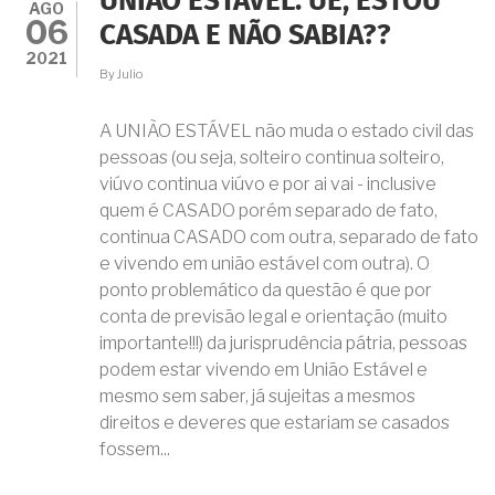
UNIÃO ESTÁVEL: UÉ, ESTOU
HERANÇA.
AGO
06
SE
CASADA E NÃO SABIA??
EU
2021
FIZER
By
Julio
UNIÃO
ESTÁVEL
COM
A UNIÃO ESTÁVEL não muda o estado civil das
ELA
pessoas (ou seja, solteiro continua solteiro,
TEREI
viúvo continua viúvo e por ai vai - inclusive
DIREITO
À
quem é CASADO porém separado de fato,
METADE?
continua CASADO com outra, separado de fato
e vivendo em união estável com outra). O
ponto problemático da questão é que por
conta de previsão legal e orientação (muito
importante!!!) da jurisprudência pátria, pessoas
podem estar vivendo em União Estável e
mesmo sem saber, já sujeitas a mesmos
direitos e deveres que estariam se casados
fossem...