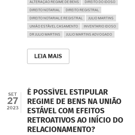
ALTERAÇÃO REGIME DE BENS
DIREITO DO IDOSO
DIREITO NOTARIAL
DIREITO REGISTRAL
DIREITO NOTARIAL E REGISTRAL
JULIO MARTINS
UNIÃO ESTÁVEL CASAMENTO
INVENTARIO IDOSO
DR JULIO MARTINS
JULIO MARTINS ADVOGADO
LEIA MAIS
SOBRE
TEMOS
MAIS
DE
70
ANOS
E
É POSSÍVEL ESTIPULAR
DESEJAMOS
SET
27
CASAR
REGIME DE BENS NA UNIÃO
PELA
2023
ESTÁVEL COM EFEITOS
COMUNHÃO
UNIVERSAL
RETROATIVOS AO INÍCIO DO
DE
BENS.
RELACIONAMENTO?
É