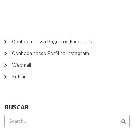
NÃO
SABIA??
MENU
Conheça nossa Página no Facebook
DE
Conheça nosso Perfil no Instagram
CONTA
DE
Webmail
USUÁRIO
Entrar
BUSCAR
Buscar