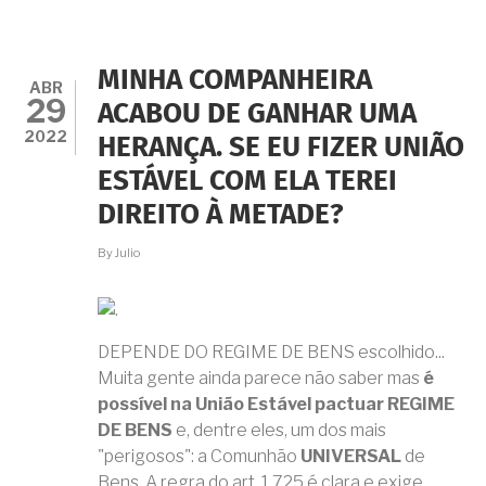
RETROATIVIDADE
DE
REGIME
DE
MINHA COMPANHEIRA
BENS
ABR
29
NA
ACABOU DE GANHAR UMA
UNIÃO
2022
HERANÇA. SE EU FIZER UNIÃO
ESTÁVEL
PARA
ESTÁVEL COM ELA TEREI
INCLUIR
MEAÇÃO
DIREITO À METADE?
SOBRE
BENS
By
Julio
ANTERIORES
DO
COMPANHEIRO?
DEPENDE DO REGIME DE BENS escolhido...
Muita gente ainda parece não saber mas
é
possível na União Estável pactuar REGIME
DE BENS
e, dentre eles, um dos mais
"perigosos": a Comunhão
UNIVERSAL
de
Bens. A regra do art. 1.725 é clara e exige