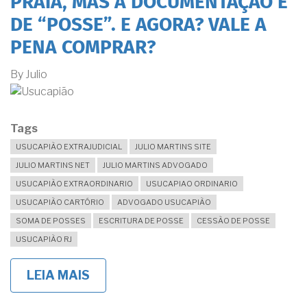
PRAIA, MAS A DOCUMENTAÇÃO É
PERMITIR
A
DE “POSSE”. E AGORA? VALE A
USUCAPIÃO
MAIS
PENA COMPRAR?
RAPIDAMENTE
By
Julio
Tags
USUCAPIÃO EXTRAJUDICIAL
JULIO MARTINS SITE
JULIO MARTINS NET
JULIO MARTINS ADVOGADO
USUCAPIÃO EXTRAORDINARIO
USUCAPIAO ORDINARIO
USUCAPIÃO CARTÓRIO
ADVOGADO USUCAPIÃO
SOMA DE POSSES
ESCRITURA DE POSSE
CESSÃO DE POSSE
USUCAPIÃO RJ
LEIA MAIS
SOBRE
A
CASA