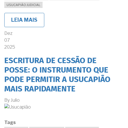
USUCAPIÃO JUDICIAL
LEIA MAIS
SOBRE
PRECISO
FAZER
Dez
UM
07
INVENTÁRIO
SE
2025
QUISER
UTILIZAR
ESCRITURA DE CESSÃO DE
NA
USUCAPIÃO
POSSE: O INSTRUMENTO QUE
O
TEMPO
PODE PERMITIR A USUCAPIÃO
DE
POSSE
MAIS RAPIDAMENTE
RECEBIDO
POR
By
Julio
HERANÇA?
Tags