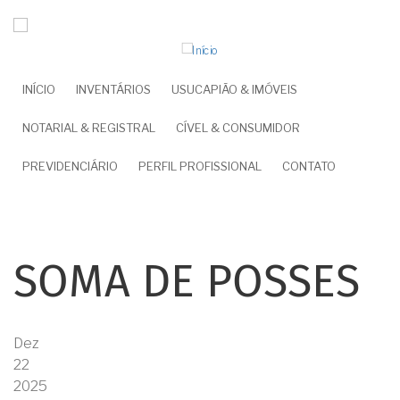
Pular
para
o
conteúdo
NAVEGAÇÃO
INÍCIO
INVENTÁRIOS
USUCAPIÃO & IMÓVEIS
principal
PRINCIPAL
NOTARIAL & REGISTRAL
CÍVEL & CONSUMIDOR
PREVIDENCIÁRIO
PERFIL PROFISSIONAL
CONTATO
SOMA DE POSSES
Dez
22
2025