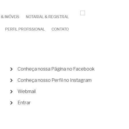
& IMÓVEIS
NOTARIAL & REGISTRAL
PERFIL PROFISSIONAL
CONTATO
MENU
Conheça nossa Página no Facebook
DE
Conheça nosso Perfil no Instagram
CONTA
DE
Webmail
USUÁRIO
Entrar