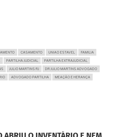
TAMENTO
CASAMENTO
UNIAO ESTAVEL
FAMILIA
A
PARTILHA JUDICIAL
PARTILHA EXTRAJUDICIAL
NS
JULIO MARTINS RJ
DR JULIO MARTINS ADVOGADO
RIO
ADVOGADO PARTILHA
MEAÇÃO E HERANÇA
O ABRIU O INVENTÁRIO E NEM