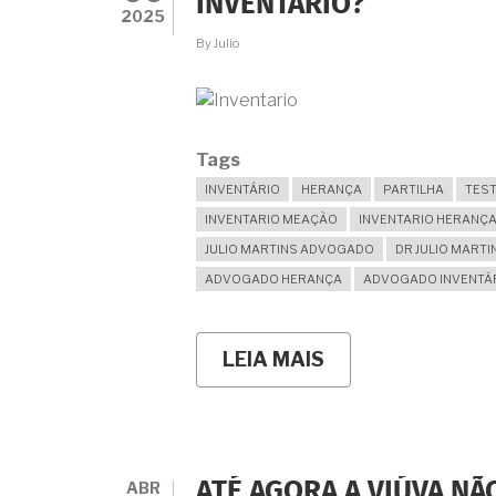
INVENTÁRIO?
SOCIOAFETIVA?
2025
By
Julio
Tags
INVENTÁRIO
HERANÇA
PARTILHA
TES
INVENTARIO MEAÇÃO
INVENTARIO HERANÇ
JULIO MARTINS ADVOGADO
DR JULIO MARTI
ADVOGADO HERANÇA
ADVOGADO INVENTÁ
LEIA MAIS
SOBRE
É
VERDADE
QUE
A
VIÚVA
PODE
ABR
ATÉ AGORA A VIÚVA NÃ