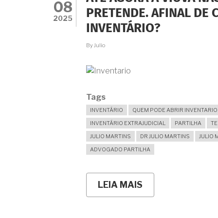
RECEBER
08
75%
PRETENDE. AFINAL DE 
DE
2025
INVENTÁRIO?
TUDO
NO
INVENTÁRIO?
By
Julio
Tags
INVENTÁRIO
QUEM PODE ABRIR INVENTARIO
INVENTÁRIO EXTRAJUDICIAL
PARTILHA
T
JULIO MARTINS
DR JULIO MARTINS
JULIO 
ADVOGADO PARTILHA
LEIA MAIS
SOBRE
ATÉ
AGORA
A