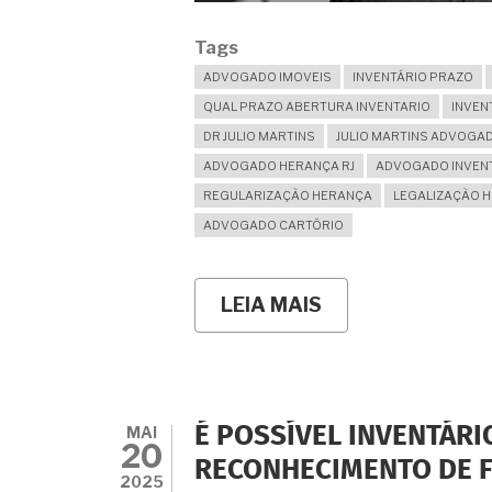
Tags
ADVOGADO IMOVEIS
INVENTÁRIO PRAZO
QUAL PRAZO ABERTURA INVENTARIO
INVEN
DR JULIO MARTINS
JULIO MARTINS ADVOGA
ADVOGADO HERANÇA RJ
ADVOGADO INVENT
REGULARIZAÇÃO HERANÇA
LEGALIZAÇÃO 
ADVOGADO CARTÓRIO
LEIA MAIS
SOBRE
PRAZO
PARA
ABERTURA
DO
INVENTÁRIO:
QUAIS
MAI
É POSSÍVEL INVENTÁRI
OS
20
RISCOS
RECONHECIMENTO DE F
DO
2025