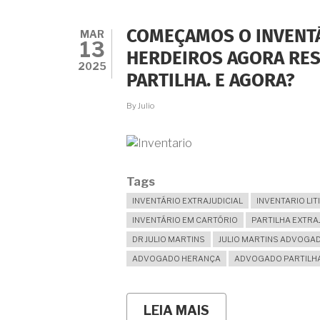
VIÚVA
NÃO
ABRIU
MAR
COMEÇAMOS O INVENT
O
13
INVENTÁRIO
HERDEIROS AGORA RE
E
2025
PARTILHA. E AGORA?
NEM
PRETENDE.
AFINAL
By
Julio
DE
CONTAS,
QUEM
PODE
INICIAR
Tags
O
INVENTÁRIO?
INVENTÁRIO EXTRAJUDICIAL
INVENTARIO LIT
INVENTÁRIO EM CARTÓRIO
PARTILHA EXTRA
DR JULIO MARTINS
JULIO MARTINS ADVOGA
ADVOGADO HERANÇA
ADVOGADO PARTILH
LEIA MAIS
SOBRE