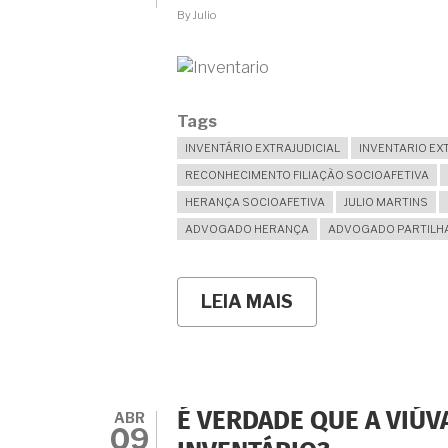
ATRASO?
By
Julio
Tags
INVENTÁRIO EXTRAJUDICIAL
INVENTARIO EX
RECONHECIMENTO FILIAÇÃO SOCIOAFETIVA
HERANÇA SOCIOAFETIVA
JULIO MARTINS
ADVOGADO HERANÇA
ADVOGADO PARTILH
LEIA MAIS
SOBRE
É
POSSÍVEL
INVENTÁRIO
EXTRAJUDICIAL
COM
RECONHECIMEN
ABR
É VERDADE QUE A VIÚ
DE
09
FILIAÇÃO