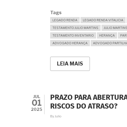
Tags
LEGADO RENDA
LEGADO RENDA VITALICIA
TESTAMENTO JULIO MARTINS
JULIO MARTI
TESTAMENTO INVENTARIO
HERANÇA
PAR
ADVOGADO HERANÇA
ADVOGADO PARTILH
LEIA MAIS
SOBRE
RENDA
VITALÍCIA
EM
TESTAMENTO:
PROTEJA
QUEM
JUL
PRAZO PARA ABERTURA
VOCÊ
01
AMA
RISCOS DO ATRASO?
PARA
2025
SEMPRE!
By
Julio