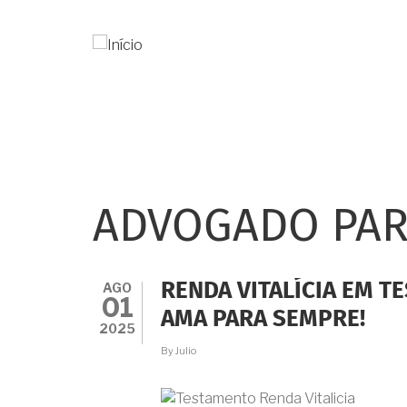
Pular
para
o
conteúdo
principal
ADVOGADO PAR
AGO
RENDA VITALÍCIA EM T
01
AMA PARA SEMPRE!
2025
By
Julio